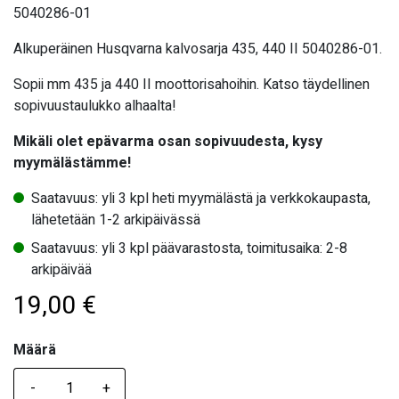
5040286-01
Alkuperäinen Husqvarna kalvosarja 435, 440 II 5040286-01.
Sopii mm 435 ja 440 II moottorisahoihin. Katso täydellinen
sopivuustaulukko alhaalta!
Mikäli olet epävarma osan sopivuudesta, kysy
myymälästämme!
Saatavuus: yli 3 kpl heti myymälästä ja verkkokaupasta,
lähetetään 1-2 arkipäivässä
Saatavuus: yli 3 kpl päävarastosta, toimitusaika: 2-8
arkipäivää
19,00
€
Määrä
Määrä