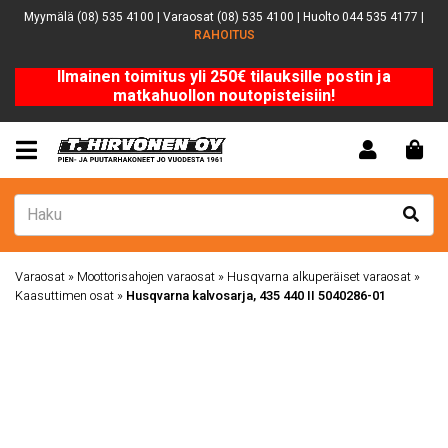
Myymälä (08) 535 4100 | Varaosat (08) 535 4100 | Huolto 044 535 4177 |
RAHOITUS
Ilmainen toimitus yli 250€ tilauksille postin ja
matkahuollon noutopisteisiin!
Varaosat
»
Moottorisahojen varaosat
»
Husqvarna alkuperäiset varaosat
»
Kaasuttimen osat
»
Husqvarna kalvosarja, 435 440 II 5040286-01