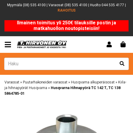
Myymälä (08) 535 4100 | Varaosat (08) 535 4100 | Huolto 044 535 4177 |
RAHOITUS
Ilmainen toimitus yli 250€ tilauksille postin ja
matkahuollon noutopisteisiin!
Varaosat
»
Puutarhakoneiden varaosat
»
Husqvarna alkuperäisosat
»
Kiila-
ja hihnapyörät Husqvarna
»
Husqvarna Hihnapyörä TC 142 T, TC 138
5864785-01