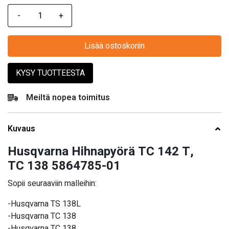
Lisää ostoskoriin
KYSY TUOTTEESTA
Meiltä nopea toimitus
Kuvaus
Husqvarna Hihnapyörä TC 142 T,
TC 138 5864785-01
Sopii seuraaviin malleihin:
-Husqvarna TS 138L
-Husqvarna TC 138
-Husqvarna TC 138