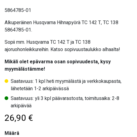
5864785-01
Alkuperäinen Husqvarna Hihnapyörä TC 142 T, TC 138
5864785-01.
Sopii mm. Husqvarna TC 142 T ja TC 138
ajoruohonleikkureihin. Katso sopivuustaulukko alhaalta!
Mikäli olet epävarma osan sopivuudesta, kysy
myymälästämme!
Saatavuus: 1 kpl heti myymälästä ja verkkokaupasta,
lähetetään 1-2 arkipäivässä
Saatavuus: yli 3 kpl päävarastosta, toimitusaika: 2-8
arkipäivää
26,90
€
Määrä
Määrä