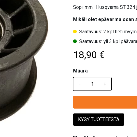
Sopii mm. Husqvarna ST 324 ja
Mikäli olet epävarma osan
Saatavuus: 2 kpl heti myym
Saatavuus: yli 3 kpl päävara
18,90
€
Määrä
Määrä
KYSY TUOTTEESTA