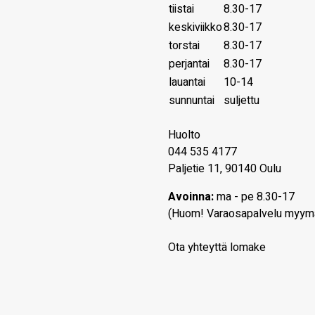
tiistai
8.30-17
keskiviikko
8.30-17
torstai
8.30-17
perjantai
8.30-17
lauantai
10-14
sunnuntai
suljettu
Huolto
044 535 4177
Paljetie 11, 90140 Oulu
Avoinna:
ma - pe 8.30-17
(Huom! Varaosapalvelu myym
Ota yhteyttä lomake