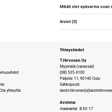
Mikäli olet epävarma osan
Arviot (0)
Yhteystiedot
T.Hirvonen Oy
Myymälä (varaosat)
pimusehdot
(08) 535 4100
Paljetie 11
,
90140
Oulu
ste
Sähköposti:
Ota yhteyttä
taisto.hirvonen(a)taistohirvonen
Avoinna:
maanantai
8.30-17