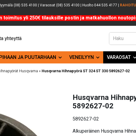
yymälä (08) 535 4100 | Varaosat (08) 535 4100 | Huolto 044 535 4177 |
RAHOIT
n toimitus yli 250€ tilauksille postin ja matkahuollon noutopis
a yhteyttä
PIHAAN JA PUUTARHAAN
VENEILYYN
VARAOSAT
a hihnapyörät Husqvarna
»
Husqvarna Hihnapyörä ST 324 ST 330 5892627-02
Husqvarna Hihnap
5892627-02
5892627-02
Alkuperäinen Husqvarna Hihn