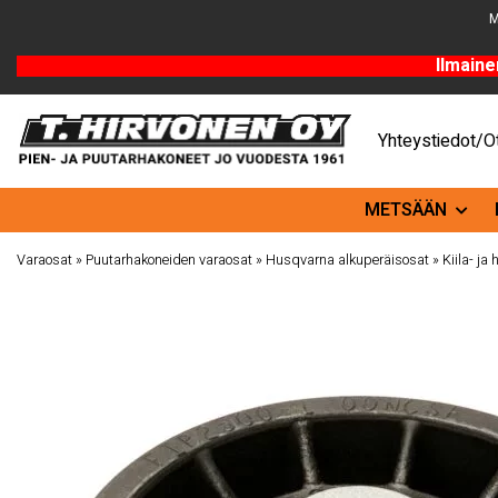
M
Ilmaine
Yhteystiedot/Ot
METSÄÄN
Varaosat
»
Puutarhakoneiden varaosat
»
Husqvarna alkuperäisosat
»
Kiila- j