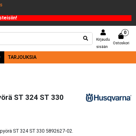
US
teisiin!
0
Kirjaudu
Ostoskori
sisään
TARJOUKSIA
yörä ST 324 ST 330
apyörä ST 324 ST 330 5892627-02.