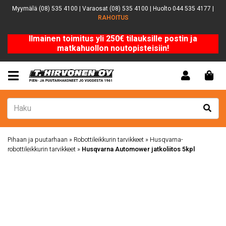
Myymälä (08) 535 4100 | Varaosat (08) 535 4100 | Huolto 044 535 4177 |
RAHOITUS
Ilmainen toimitus yli 250€ tilauksille postin ja
matkahuollon noutopisteisiin!
Pihaan ja puutarhaan
»
Robottileikkurin tarvikkeet
»
Husqvarna-
robottileikkurin tarvikkeet
»
Husqvarna Automower jatkoliitos 5kpl