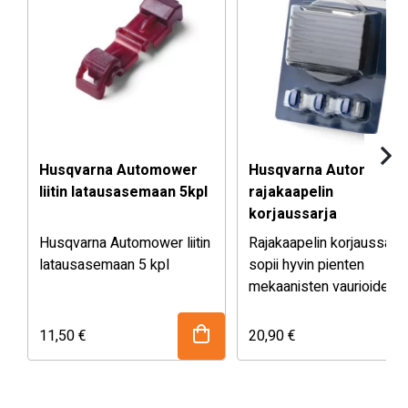
Husqvarna Automower
Husqvarna Automower
liitin latausasemaan 5kpl
rajakaapelin
korjaussarja
Husqvarna Automower liitin
Rajakaapelin korjaussarja
latausasemaan 5 kpl
sopii hyvin pienten
mekaanisten vaurioiden
korjaamiseen. Sarjalla voi
myös tehdä pieniä
11,50
€
20,90
€
muutoksia
leikkausalueeseen. Sen
asentaminen on turvallist