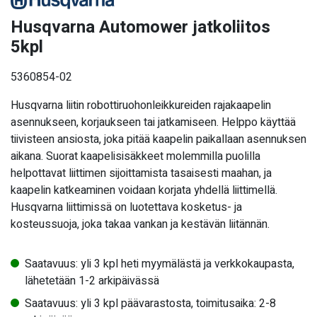
Husqvarna Automower jatkoliitos
5kpl
5360854-02
Husqvarna liitin robottiruohonleikkureiden rajakaapelin
asennukseen, korjaukseen tai jatkamiseen. Helppo käyttää
tiivisteen ansiosta, joka pitää kaapelin paikallaan asennuksen
aikana. Suorat kaapelisisäkkeet molemmilla puolilla
helpottavat liittimen sijoittamista tasaisesti maahan, ja
kaapelin katkeaminen voidaan korjata yhdellä liittimellä.
Husqvarna liittimissä on luotettava kosketus- ja
kosteussuoja, joka takaa vankan ja kestävän liitännän.
Saatavuus: yli 3 kpl heti myymälästä ja verkkokaupasta,
lähetetään 1-2 arkipäivässä
Saatavuus: yli 3 kpl päävarastosta, toimitusaika: 2-8