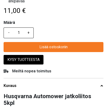
arkipäivää
11,00
€
Määrä
Määrä
Lisää ostoskoriin
KYSY TUOTTEESTA
Meiltä nopea toimitus
Kuvaus
Husqvarna Automower jatkoliitos
5kpl