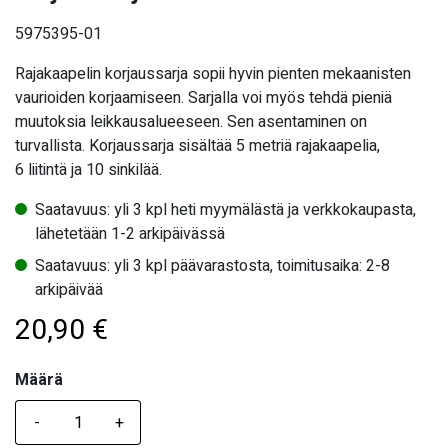
5975395-01
Rajakaapelin korjaussarja sopii hyvin pienten mekaanisten
vaurioiden korjaamiseen. Sarjalla voi myös tehdä pieniä
muutoksia leikkausalueeseen. Sen asentaminen on
turvallista. Korjaussarja sisältää 5 metriä rajakaapelia,
6 liitintä ja 10 sinkilää.
Saatavuus: yli 3 kpl heti myymälästä ja verkkokaupasta,
lähetetään 1-2 arkipäivässä
Saatavuus: yli 3 kpl päävarastosta, toimitusaika: 2-8
arkipäivää
20,90
€
Määrä
Määrä