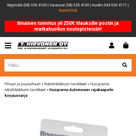
Myymälä (08) 535 4100 | Varaosat (08) 535 4100 | Huolto 044 535 4177 |
RAHOITUS
Ilmainen toimitus yli 250€ tilauksille postin ja
matkahuollon noutopisteisiin!
Pihaan ja puutarhaan
»
Robottileikkurin tarvikkeet
»
Husqvarna-
robottileikkurin tarvikkeet
»
Husqvarna Automower rajakaapelin
korjaussarja