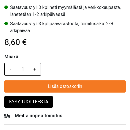
Saatavuus: yli 3 kpl heti myymälästä ja verkkokaupasta,
lähetetään 1-2 arkipäivässä
Saatavuus: yli 3 kpl päävarastosta, toimitusaika: 2-8
arkipäivää
8,60
€
Määrä
Määrä
Lisää ostoskoriin
KYSY TUOTTEESTA
Meiltä nopea toimitus