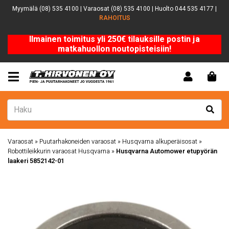
Myymälä (08) 535 4100 | Varaosat (08) 535 4100 | Huolto 044 535 4177 |
RAHOITUS
Ilmainen toimitus yli 250€ tilauksille postin ja
matkahuollon noutopisteisiin!
Varaosat
»
Puutarhakoneiden varaosat
»
Husqvarna alkuperäisosat
»
Robottileikkurin varaosat Husqvarna
»
Husqvarna Automower etupyörän
laakeri 5852142-01