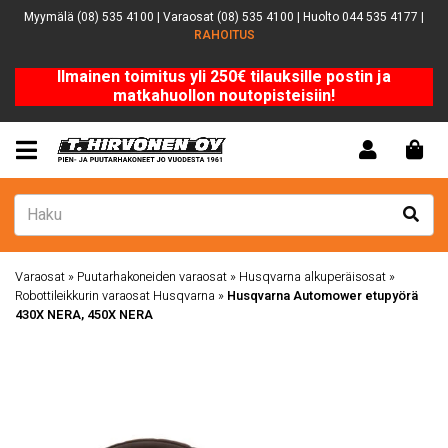
Myymälä (08) 535 4100 | Varaosat (08) 535 4100 | Huolto 044 535 4177 |
RAHOITUS
Ilmainen toimitus yli 250€ tilauksille postin ja
matkahuollon noutopisteisiin!
Varaosat
»
Puutarhakoneiden varaosat
»
Husqvarna alkuperäisosat
»
Robottileikkurin varaosat Husqvarna
»
Husqvarna Automower etupyörä
430X NERA, 450X NERA