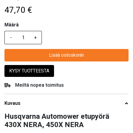
47,70
€
Määrä
Määrä
Lisää ostoskoriin
KYSY TUOTTEESTA
Meiltä nopea toimitus
Kuvaus
Husqvarna Automower etupyörä
430X NERA, 450X NERA