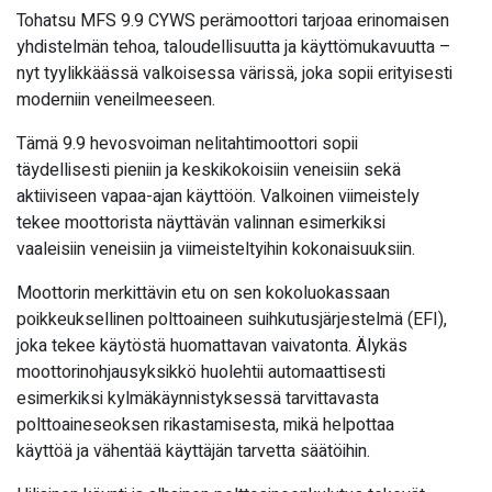
Tohatsu MFS 9.9 CYWS perämoottori tarjoaa erinomaisen
yhdistelmän tehoa, taloudellisuutta ja käyttömukavuutta –
nyt tyylikkäässä valkoisessa värissä, joka sopii erityisesti
moderniin veneilmeeseen.
Tämä 9.9 hevosvoiman nelitahtimoottori sopii
täydellisesti pieniin ja keskikokoisiin veneisiin sekä
aktiiviseen vapaa-ajan käyttöön. Valkoinen viimeistely
tekee moottorista näyttävän valinnan esimerkiksi
vaaleisiin veneisiin ja viimeisteltyihin kokonaisuuksiin.
Moottorin merkittävin etu on sen kokoluokassaan
poikkeuksellinen polttoaineen suihkutusjärjestelmä (EFI),
joka tekee käytöstä huomattavan vaivatonta. Älykäs
moottorinohjausyksikkö huolehtii automaattisesti
esimerkiksi kylmäkäynnistyksessä tarvittavasta
polttoaineseoksen rikastamisesta, mikä helpottaa
käyttöä ja vähentää käyttäjän tarvetta säätöihin.