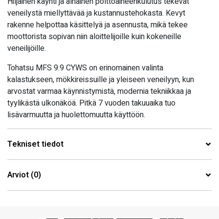
Hiljainen käynti ja alhainen polttoaineenkulutus tekevät
veneilystä miellyttävää ja kustannustehokasta. Kevyt
rakenne helpottaa käsittelyä ja asennusta, mikä tekee
moottorista sopivan niin aloittelijoille kuin kokeneille
veneilijöille.
Tohatsu MFS 9.9 CYWS on erinomainen valinta
kalastukseen, mökkireissuille ja yleiseen veneilyyn, kun
arvostat varmaa käynnistymistä, modernia tekniikkaa ja
tyylikästä ulkonäköä. Pitkä 7 vuoden takuuaika tuo
lisävarmuutta ja huolettomuutta käyttöön.
Tekniset tiedot
Arviot (0)