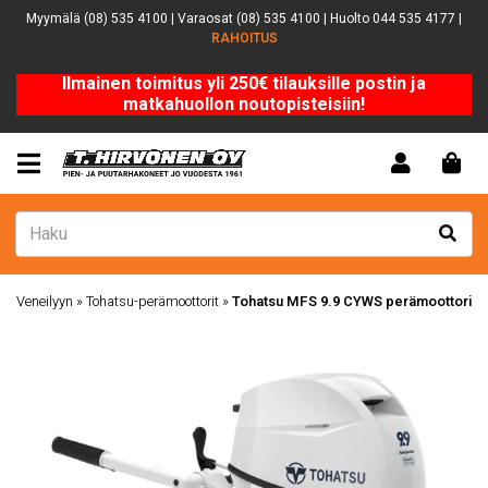
Myymälä (08) 535 4100 | Varaosat (08) 535 4100 | Huolto 044 535 4177 |
RAHOITUS
Ilmainen toimitus yli 250€ tilauksille postin ja
matkahuollon noutopisteisiin!
Veneilyyn
»
Tohatsu-perämoottorit
»
Tohatsu MFS 9.9 CYWS perämoottori