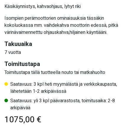
Käsikäynnistys, kahvaohjaus, lyhyt riki
Isompien perämoottorien ominaisuuksia tässäkin
kokoluokassa mm. vaihdekahva moottorin edessä, pitkä
värinävaimennetttu ohjauskahva,hiljainen käyntiääni.
Takuuaika
7 vuotta
Toimitustapa
Toimitustapa tällä tuotteella nouto tai matkahuolto
Saatavuus: 3 kpl heti myymälästä ja verkkokaupasta,
lähetetään 1-2 arkipäivässä
Saatavuus: yli 3 kpl päävarastosta, toimitusaika: 2-8
arkipäivää
1075,00
€