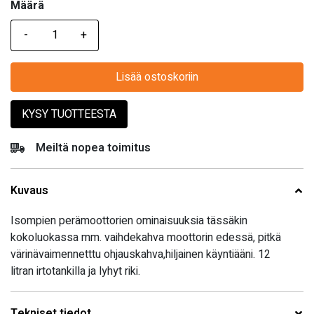
Määrä
Määrä
Lisää ostoskoriin
KYSY TUOTTEESTA
Meiltä nopea toimitus
Kuvaus
Isompien perämoottorien ominaisuuksia tässäkin
kokoluokassa mm. vaihdekahva moottorin edessä, pitkä
värinävaimennetttu ohjauskahva,hiljainen käyntiääni. 12
litran irtotankilla ja lyhyt riki.
Tekniset tiedot