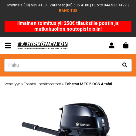
Myymälä (08) 535 4100 | Varaosat (08) 535 4100 | Huolto 044 535 4177 |
RAHOITUS
Ilmainen toimitus yli 250€ tilauksille postin ja
matkahuollon noutopisteisiin!
Veneilyyn
»
Tohatsu-perämoottorit
»
Tohatsu MFS 5 DSS 4-tahti