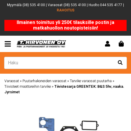
Myymälä (08) 535 4100 | Varaosat (08) 535 4100 | Huolto 044 535 4177 |
RAHOITUS
Ilmainen toimitus yli 250€ tilauksille postin ja
matkahuollon noutopisteisiin!
Varaosat
»
Puutarhakoneiden varaosat
»
Tarvike varaosat puutarha
»
Tiivisteet moottoreihin tarvike
»
Tiivistesarja GREENTEK: B&S 5hv, vaaka.
Jyrsimet