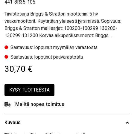
441-8R35-105
Tiivistesarja Briggs & Stratton moottoriin. 5 hv
vaakamoottorit. Käytetään yleisesti jyrsimissä. Sopivuus:
Briggs & Stratton mallisarjat: 100200-100299 130200-
130299 131200 Korvaa alkuperäisnumerot: Briggs …
Saatavuus: loppunut myymälän varastosta
Saatavuus: loppunut päävarastosta
30,70
€
KYSY TUOTTEESTA
Meiltä nopea toimitus
Kuvaus