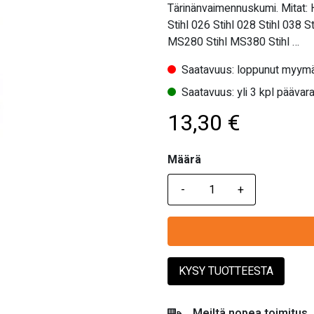
Tärinänvaimennuskumi. Mitat: 
Stihl 026 Stihl 028 Stihl 038 
MS280 Stihl MS380 Stihl …
Saatavuus: loppunut myymä
Saatavuus: yli 3 kpl päävara
13,30
€
Määrä
Määrä
KYSY TUOTTEESTA
Meiltä nopea toimitus