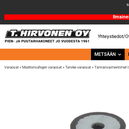
M
Ilmaine
Yhteystiedot/Ot
METSÄÄN
Varaosat
»
Moottorisahojen varaosat
»
Tarvike varaosat
»
Tärinänvaimentimet t