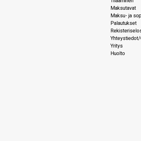
Tilaaminen
Maksutavat
Maksu- ja so
Palautukset
Rekisteriselo
Yhteystiedot/
Yritys
Huolto