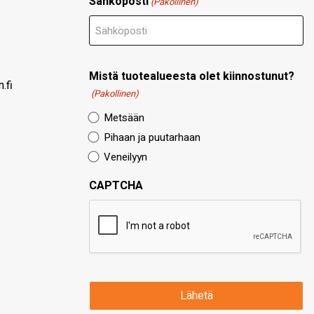
Sähköposti
(Pakollinen)
Mistä tuotealueesta olet kiinnostunut?
.fi
(Pakollinen)
Metsään
Pihaan ja puutarhaan
Veneilyyn
CAPTCHA