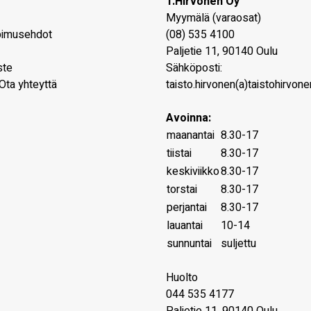
T.Hirvonen Oy
Myymälä (varaosat)
pimusehdot
(08) 535 4100
Paljetie 11
,
90140
Oulu
ste
Sähköposti:
Ota yhteyttä
taisto.hirvonen(a)taistohirvonen
Avoinna:
maanantai
8.30-17
tiistai
8.30-17
keskiviikko
8.30-17
torstai
8.30-17
perjantai
8.30-17
lauantai
10-14
sunnuntai
suljettu
Huolto
044 535 4177