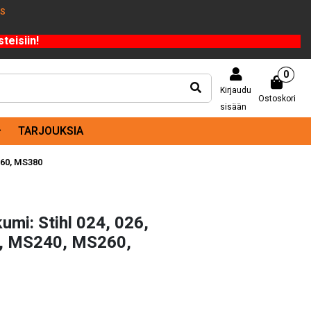
US
teisiin!
0
Kirjaudu
Ostoskori
sisään
TARJOUKSIA
S260, MS380
mi: Stihl 024, 026,
8, MS240, MS260,