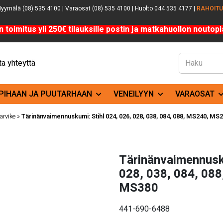
yymälä (08) 535 4100 | Varaosat (08) 535 4100 | Huolto 044 535 4177 |
RAHOIT
n toimitus yli 250€ tilauksille postin ja matkahuollon noutopis
a yhteyttä
PIHAAN JA PUUTARHAAN
VENEILYYN
VARAOSAT
arvike
»
Tärinänvaimennuskumi: Stihl 024, 026, 028, 038, 084, 088, MS240, M
Tärinänvaimennusku
028, 038, 084, 08
MS380
441-690-6488