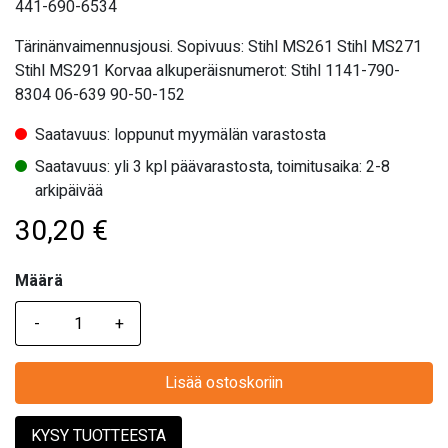
441-690-6534
Tärinänvaimennusjousi. Sopivuus: Stihl MS261 Stihl MS271
Stihl MS291 Korvaa alkuperäisnumerot: Stihl 1141-790-
8304 06-639 90-50-152
Saatavuus: loppunut myymälän varastosta
Saatavuus: yli 3 kpl päävarastosta, toimitusaika: 2-8
arkipäivää
30,20
€
Määrä
Määrä
Lisää ostoskoriin
KYSY TUOTTEESTA