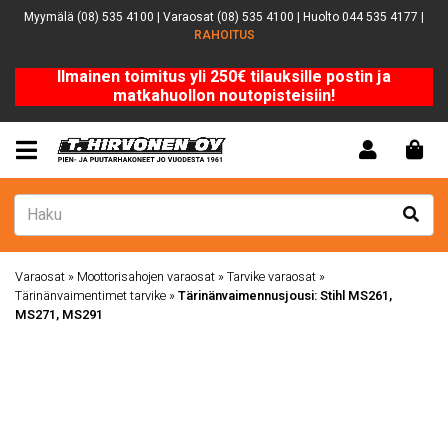
Myymälä (08) 535 4100 | Varaosat (08) 535 4100 | Huolto 044 535 4177 |
RAHOITUS
Ilmainen toimitus yli 250€ tilauksille postin ja
matkahuollon noutopisteisiin!
Varaosat
»
Moottorisahojen varaosat
»
Tarvike varaosat
»
Tärinänvaimentimet tarvike
»
Tärinänvaimennusjousi: Stihl MS261,
MS271, MS291