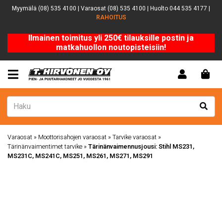
Myymälä (08) 535 4100 | Varaosat (08) 535 4100 | Huolto 044 535 4177 |
RAHOITUS
Ilmainen toimitus yli 250€ tilauksille postin ja
matkahuollon noutopisteisiin!
Varaosat
»
Moottorisahojen varaosat
»
Tarvike varaosat
»
Tärinänvaimentimet tarvike
»
Tärinänvaimennusjousi: Stihl MS231,
MS231C, MS241C, MS251, MS261, MS271, MS291