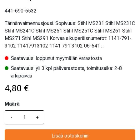
441-690-6532
Tärinänvaimennusjousi. Sopivuus: Stihl MS231 Stihl MS231C
Stihl MS241C Stihl MS251 Stihl MS251C Stihl MS261 Stihl
MS271 Stihl MS291 Korvaa alkuperäisnumerot: 1141-791-
3102 11417913102 1141 791 3102 06-641 …
Saatavuus: loppunut myymälän varastosta
Saatavuus: yli 3 kpl päävarastosta, toimitusaika: 2-8
arkipäivää
4,80
€
Määrä
Määrä
Lisää ostoskoriin