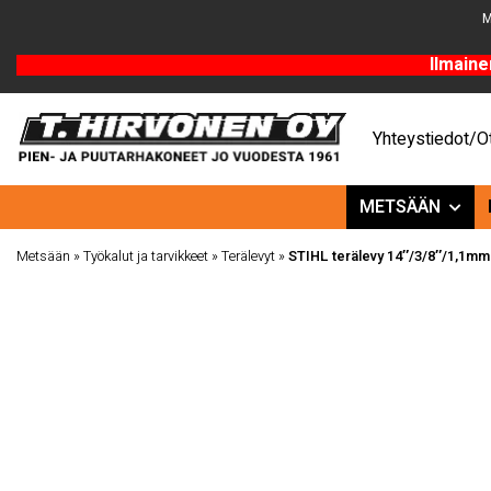
M
Ilmaine
Yhteystiedot/Ot
METSÄÄN
Metsään
»
Työkalut ja tarvikkeet
»
Terälevyt
»
STIHL terälevy 14″/3/8″/1,1mm