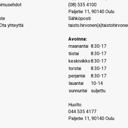
pimusehdot
(08) 535 4100
Paljetie 11
,
90140
Oulu
ste
Sähköposti:
Ota yhteyttä
taisto.hirvonen(a)taistohirvonen
Avoinna:
maanantai
8.30-17
tiistai
8.30-17
keskiviikko
8.30-17
torstai
8.30-17
perjantai
8.30-17
lauantai
10-14
sunnuntai
suljettu
Huolto
044 535 4177
Paljetie 11, 90140 Oulu