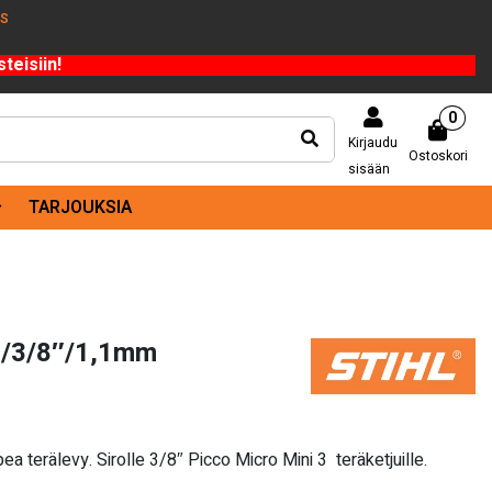
US
teisiin!
0
Kirjaudu
Ostoskori
sisään
TARJOUKSIA
″/3/8″/1,1mm
pea terälevy. Sirolle 3/8″ Picco Micro Mini 3 teräketjuille.