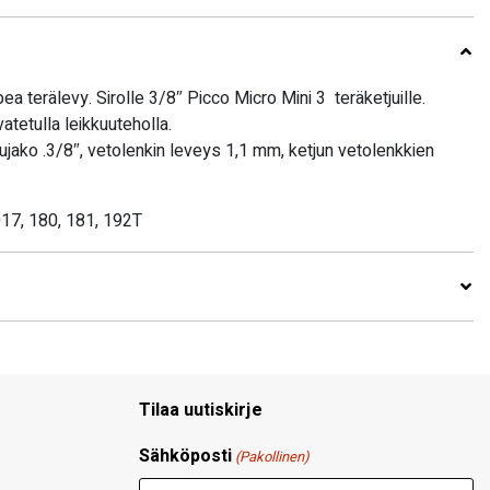
pea terälevy. Sirolle 3/8″ Picco Micro Mini 3 teräketjuille.
tetulla leikkuuteholla.
jujako .3/8″, vetolenkin leveys 1,1 mm, ketjun vetolenkkien
017, 180, 181, 192T
Tilaa uutiskirje
Sähköposti
(Pakollinen)