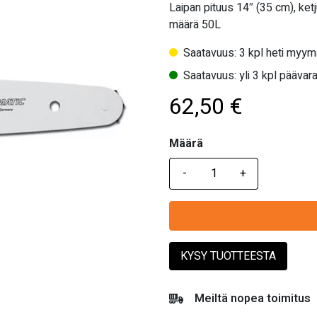
Laipan pituus 14″ (35 cm), ket
määrä 50L
Saatavuus: 3 kpl heti myym
Saatavuus: yli 3 kpl päävara
62,50
€
Määrä
Määrä
KYSY TUOTTEESTA
Meiltä nopea toimitus