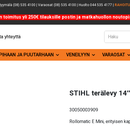
yymälä (08) 535 4100 | Varaosat (08) 535 4100 | Huolto 044 535 4177 |
RAHOIT
n toimitus yli 250€ tilauksille postin ja matkahuollon noutopis
a yhteyttä
PIHAAN JA PUUTARHAAN
VENEILYYN
VARAOSAT
STIHL terälevy 14
30050003909
Rollomatic E Mini, e
rityisen ka