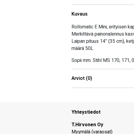
Kuvaus
Rollomatic E Mini, erityisen ka
Merkittävä painonalennus kasva
Laipan pituus 14″ (35 cm), ket
määrä 50L
Sopii mm. Stihl MS 170, 171, 
Arviot (0)
Yhteystiedot
T.Hirvonen Oy
Myymälä (varaosat)