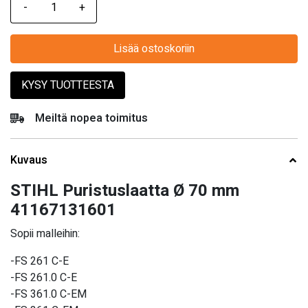
Lisää ostoskoriin
KYSY TUOTTEESTA
Meiltä nopea toimitus
Kuvaus
STIHL Puristuslaatta Ø 70 mm
41167131601
Sopii malleihin:
-FS 261 C-E
-FS 261.0 C-E
-FS 361.0 C-EM