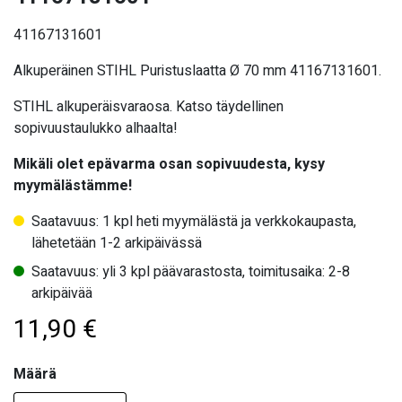
41167131601
Alkuperäinen STIHL Puristuslaatta Ø 70 mm 41167131601.
STIHL alkuperäisvaraosa. Katso täydellinen
sopivuustaulukko alhaalta!
Mikäli olet epävarma osan sopivuudesta, kysy
myymälästämme!
Saatavuus: 1 kpl heti myymälästä ja verkkokaupasta,
lähetetään 1-2 arkipäivässä
Saatavuus: yli 3 kpl päävarastosta, toimitusaika: 2-8
arkipäivää
11,90
€
Määrä
Määrä