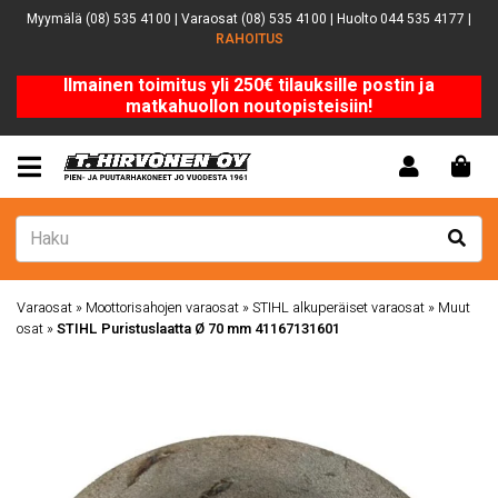
Myymälä (08) 535 4100 | Varaosat (08) 535 4100 | Huolto 044 535 4177 |
RAHOITUS
Ilmainen toimitus yli 250€ tilauksille postin ja
matkahuollon noutopisteisiin!
Varaosat
»
Moottorisahojen varaosat
»
STIHL alkuperäiset varaosat
»
Muut
osat
»
STIHL Puristuslaatta Ø 70 mm 41167131601