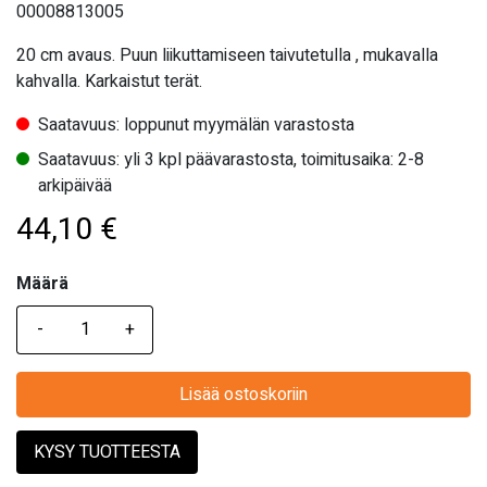
00008813005
20 cm avaus. Puun liikuttamiseen taivutetulla , mukavalla
kahvalla. Karkaistut terät.
Saatavuus: loppunut myymälän varastosta
Saatavuus: yli 3 kpl päävarastosta, toimitusaika: 2-8
arkipäivää
44,10
€
Määrä
Määrä
Lisää ostoskoriin
KYSY TUOTTEESTA