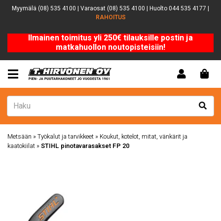
Myymälä (08) 535 4100 | Varaosat (08) 535 4100 | Huolto 044 535 4177 |
RAHOITUS
Ilmainen toimitus yli 250€ tilauksille postin ja
matkahuollon noutopisteisiin!
Metsään
»
Työkalut ja tarvikkeet
»
Koukut, kotelot, mitat, vänkärit ja
kaatokiilat
»
STIHL pinotavarasakset FP 20