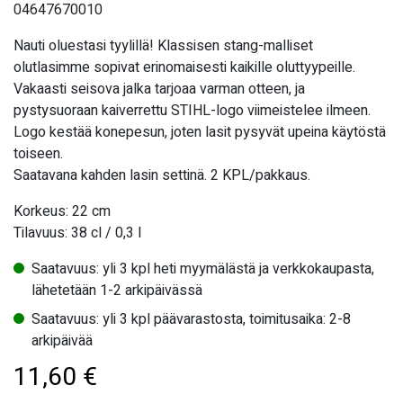
04647670010
Nauti oluestasi tyylillä! Klassisen stang-malliset
olutlasimme sopivat erinomaisesti kaikille oluttyypeille.
Vakaasti seisova jalka tarjoaa varman otteen, ja
pystysuoraan kaiverrettu STIHL-logo viimeistelee ilmeen.
Logo kestää konepesun, joten lasit pysyvät upeina käytöstä
toiseen.
Saatavana kahden lasin settinä. 2 KPL/pakkaus.
Korkeus: 22 cm
Tilavuus: 38 cl / 0,3 l
Saatavuus: yli 3 kpl heti myymälästä ja verkkokaupasta,
lähetetään 1-2 arkipäivässä
Saatavuus: yli 3 kpl päävarastosta, toimitusaika: 2-8
arkipäivää
11,60
€