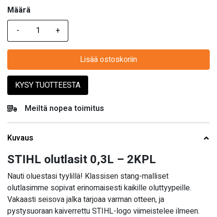
Määrä
Määrä
Lisää ostoskoriin
KYSY TUOTTEESTA
Meiltä nopea toimitus
Kuvaus
STIHL olutlasit 0,3L – 2KPL
Nauti oluestasi tyylillä! Klassisen stang-malliset
olutlasimme sopivat erinomaisesti kaikille oluttyypeille.
Vakaasti seisova jalka tarjoaa varman otteen, ja
pystysuoraan kaiverrettu STIHL-logo viimeistelee ilmeen.