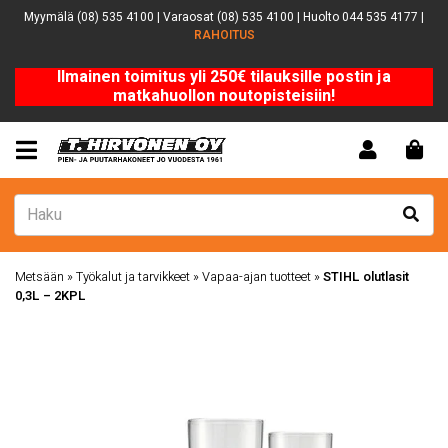
Myymälä (08) 535 4100 | Varaosat (08) 535 4100 | Huolto 044 535 4177 |
RAHOITUS
Ilmainen toimitus yli 250€ tilauksille postin ja
matkahuollon noutopisteisiin!
Metsään
»
Työkalut ja tarvikkeet
»
Vapaa-ajan tuotteet
»
STIHL olutlasit
0,3L – 2KPL