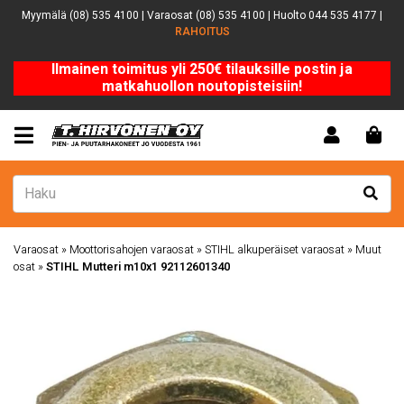
Myymälä (08) 535 4100 | Varaosat (08) 535 4100 | Huolto 044 535 4177 |
RAHOITUS
Ilmainen toimitus yli 250€ tilauksille postin ja
matkahuollon noutopisteisiin!
Varaosat
»
Moottorisahojen varaosat
»
STIHL alkuperäiset varaosat
»
Muut
osat
»
STIHL Mutteri m10x1 92112601340