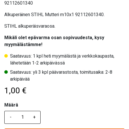
92112601340
Alkuperäinen STIHL Mutteri m10x1 92112601340.
STIHL alkuperäisvaraosa.
Mikäli olet epävarma osan sopivuudesta, kysy
myymälästämme!
Saatavuus: 1 kpl heti myymälästä ja verkkokaupasta,
lähetetään 1-2 arkipäivässä
Saatavuus: yli 3 kpl päävarastosta, toimitusaika: 2-8
arkipäivää
1,00
€
Määrä
Määrä