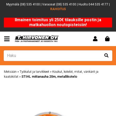
Myymälä (08) 535 4100 | Varaosat (08) 535 4100 | Huolto 044 535 4177 |
RAHOITUS
Ilmainen toimitus yli 250€ tilauksille postin ja
matkahuollon noutopisteisiin!
Metsään
»
Työkalut ja tarvikkeet
»
Koukut, kotelot, mitat, vänkärit ja
kaatokiilat
»
STIHL mittanauha 20m, metallikotelo