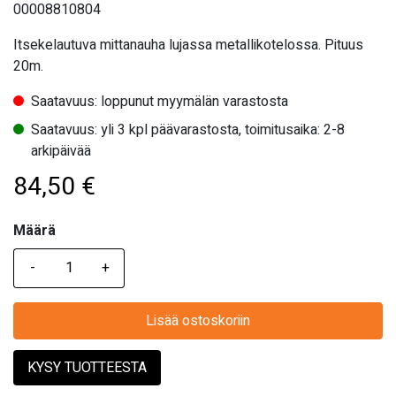
00008810804
Itsekelautuva mittanauha lujassa metallikotelossa. Pituus
20m.
Saatavuus: loppunut myymälän varastosta
Saatavuus: yli 3 kpl päävarastosta, toimitusaika: 2-8
arkipäivää
84,50
€
Määrä
Määrä
Lisää ostoskoriin
KYSY TUOTTEESTA