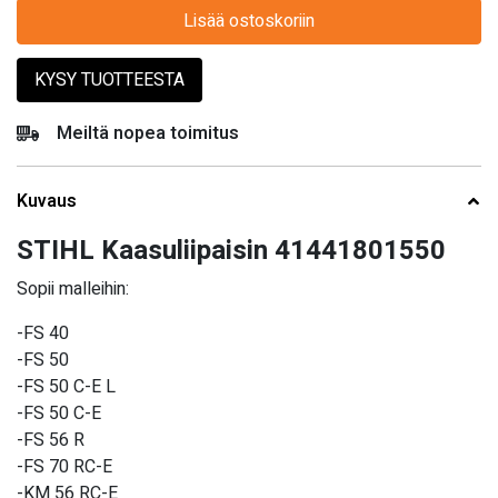
Lisää ostoskoriin
KYSY TUOTTEESTA
Meiltä nopea toimitus
Kuvaus
STIHL Kaasuliipaisin 41441801550
Sopii malleihin:
-FS 40
-FS 50
-FS 50 C-E L
-FS 50 C-E
-FS 56 R
-FS 70 RC-E
-KM 56 RC-E