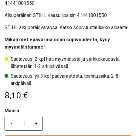
41441801550
Alkuperäinen STIHL Kaasuliipaisin 41441801550.
STIHL alkuperäisvaraosa. Katso sopivuustaulukko alhaalta!
Mikäli olet epävarma osan sopivuudesta, kysy
myymälästämme!
Saatavuus: 2 kpl heti myymälästä ja verkkokaupasta,
lähetetään 1-2 arkipäivässä
Saatavuus: yli 3 kpl päävarastosta, toimitusaika: 2-8
arkipäivää
8,10
€
Määrä
Määrä