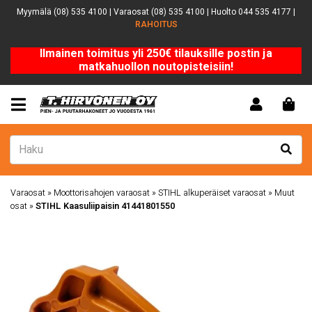
Myymälä (08) 535 4100 | Varaosat (08) 535 4100 | Huolto 044 535 4177 |
RAHOITUS
Ilmainen toimitus yli 250€ tilauksille postin ja
matkahuollon noutopisteisiin!
Varaosat
»
Moottorisahojen varaosat
»
STIHL alkuperäiset varaosat
»
Muut
osat
»
STIHL Kaasuliipaisin 41441801550