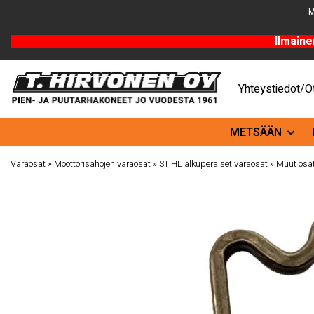
M
Ilmaine
Yhteystiedot/Ot
METSÄÄN
Varaosat
»
Moottorisahojen varaosat
»
STIHL alkuperäiset varaosat
»
Muut osa