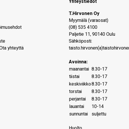
Yhteystiedot
T.Hirvonen Oy
Myymälä (varaosat)
pimusehdot
(08) 535 4100
Paljetie 11
,
90140
Oulu
ste
Sähköposti:
Ota yhteyttä
taisto.hirvonen(a)taistohirvonen
Avoinna:
maanantai
8.30-17
tiistai
8.30-17
keskiviikko
8.30-17
torstai
8.30-17
perjantai
8.30-17
lauantai
10-14
sunnuntai
suljettu
Huolto