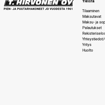
Yleistä
Tilaaminen
Maksutavat
Maksu- ja so
Palautukset
Rekisteriselo
Yhteystiedot/
Yritys
Huolto