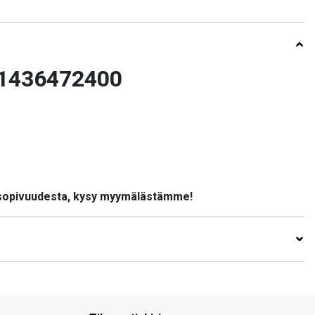
11436472400
 sopivuudesta, kysy myymälästämme!