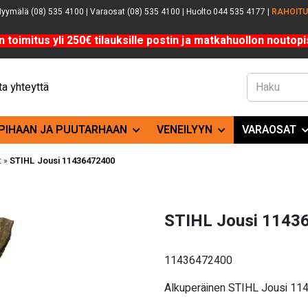
yymälä (08) 535 4100 | Varaosat (08) 535 4100 | Huolto 044 535 4177 |
RAHOIT
n toimitus yli 250€ tilauksille postin ja matkahuollon noutopis
a yhteyttä
PIHAAN JA PUUTARHAAN
VENEILYYN
VARAOSAT
t
»
STIHL Jousi 11436472400
STIHL Jousi 1143
11436472400
Alkuperäinen STIHL Jousi 11