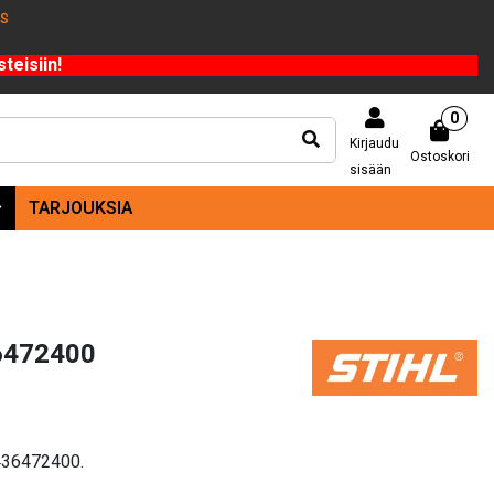
US
teisiin!
0
Kirjaudu
Ostoskori
sisään
TARJOUKSIA
6472400
436472400.