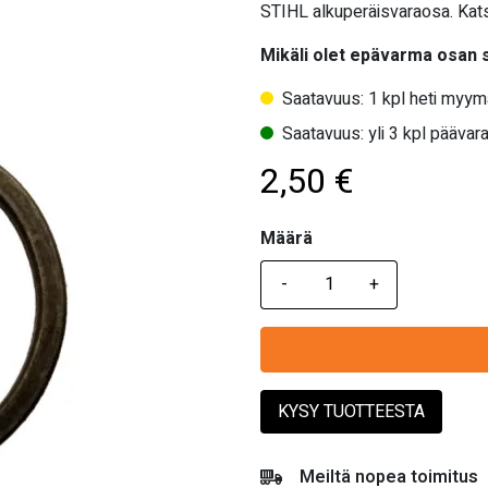
STIHL alkuperäisvaraosa. Kats
Mikäli olet epävarma osan
Saatavuus: 1 kpl heti myym
Saatavuus: yli 3 kpl päävara
2,50
€
Määrä
Määrä
KYSY TUOTTEESTA
Meiltä nopea toimitus