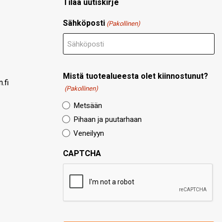
Tilaa uutiskirje
Sähköposti
(Pakollinen)
Mistä tuotealueesta olet kiinnostunut?
.fi
(Pakollinen)
Metsään
Pihaan ja puutarhaan
Veneilyyn
CAPTCHA