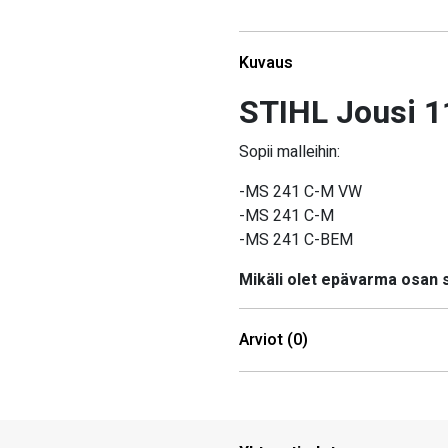
Kuvaus
STIHL Jousi 
Sopii malleihin:
-MS 241 C-M VW
-MS 241 C-M
-MS 241 C-BEM
Mikäli olet epävarma osan
Arviot (0)