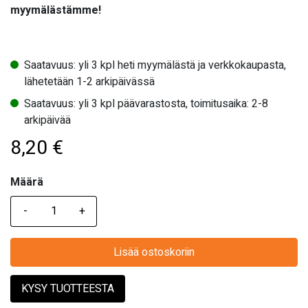
myymälästämme!
Saatavuus: yli 3 kpl heti myymälästä ja verkkokaupasta,
lähetetään 1-2 arkipäivässä
Saatavuus: yli 3 kpl päävarastosta, toimitusaika: 2-8
arkipäivää
8,20
€
Määrä
Määrä
Lisää ostoskoriin
KYSY TUOTTEESTA