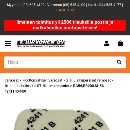
Myymälä (08) 535 4100 | Varaosat (08) 535 4100 | Huolto 044 535 4177 |
RAHOITUS
Ilmainen toimitus yli 250€ tilauksille postin ja
matkahuollon noutopisteisiin!
Varaosat
»
Moottorisahojen varaosat
»
STIHL alkuperäiset varaosat
»
Ilmansuodattimet
»
STIHL ilmansuodatin BG56,BR200,SH56
42411404401