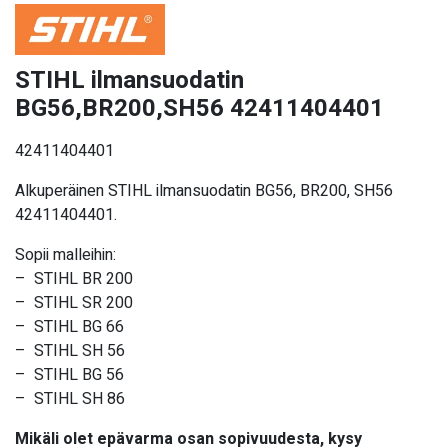
STIHL ilmansuodatin
BG56,BR200,SH56 42411404401
42411404401
Alkuperäinen STIHL ilmansuodatin BG56, BR200, SH56
42411404401.
Sopii malleihin:
– STIHL
BR 200
– STIHL
SR 200
– STIHL BG 66
– STIHL SH 56
– STIHL BG 56
– STIHL SH 86
Mikäli olet epävarma osan sopivuudesta, kysy