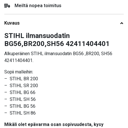
Meiltä nopea toimitus
Kuvaus
STIHL ilmansuodatin
BG56,BR200,SH56 42411404401
Alkuperäinen STIHL ilmansuodatin BG56 ,BR200, SH56
42411404401.
Sopii malleihin:
– STIHL
BR 200
– STIHL
SR 200
– STIHL BG 66
– STIHL SH 56
– STIHL BG 56
– STIHL SH 86
Mikäli olet epävarma osan sopivuudesta, kysy