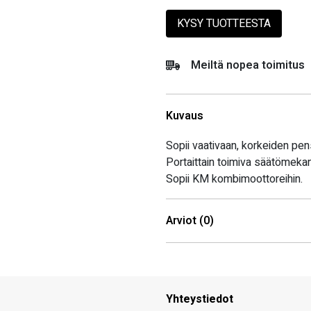
KYSY TUOTTEESTA
Meiltä nopea toimitus
Kuvaus
Sopii vaativaan, korkeiden pen
Portaittain toimiva säätömekan
Sopii KM kombimoottoreihin.
Arviot (0)
Yhteystiedot