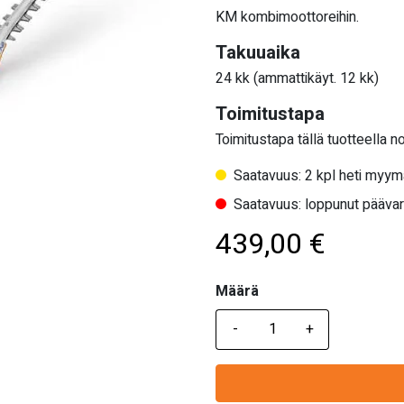
KM kombimoottoreihin.
Takuuaika
24 kk (ammattikäyt. 12 kk)
Toimitustapa
Toimitustapa tällä tuotteella n
Saatavuus: 2 kpl heti myym
Saatavuus: loppunut pääva
439,00
€
Määrä
Määrä