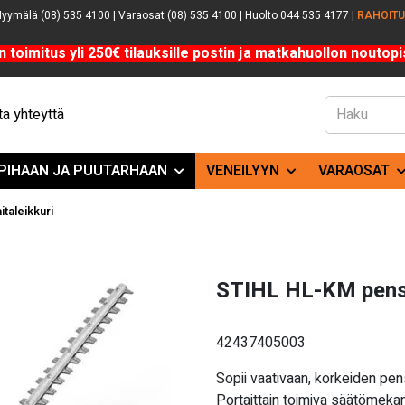
yymälä (08) 535 4100 | Varaosat (08) 535 4100 | Huolto 044 535 4177 |
RAHOIT
n toimitus yli 250€ tilauksille postin ja matkahuollon noutopis
a yhteyttä
PIHAAN JA PUUTARHAAN
VENEILYYN
VARAOSAT
taleikkuri
STIHL HL-KM pensa
42437405003
Sopii vaativaan, korkeiden pen
Portaittain toimiva säätömekan