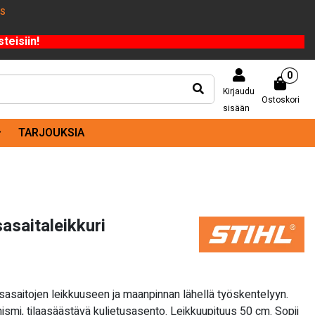
US
teisiin!
0
Kirjaudu
Ostoskori
sisään
TARJOUKSIA
saitaleikkuri
sasaitojen leikkuuseen ja maanpinnan lähellä työskentelyyn.
ismi, tilaasäästävä kuljetusasento. Leikkuupituus 50 cm. Sopii