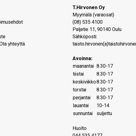
T.Hirvonen Oy
Myymälä (varaosat)
pimusehdot
(08) 535 4100
Paljetie 11
,
90140
Oulu
ste
Sähköposti:
Ota yhteyttä
taisto.hirvonen(a)taistohirvonen
Avoinna:
maanantai
8.30-17
tiistai
8.30-17
keskiviikko
8.30-17
torstai
8.30-17
perjantai
8.30-17
lauantai
10-14
sunnuntai
suljettu
Huolto
044 535 4177