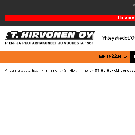
M
Ilmaine
Yhteystiedot/Ot
METSÄÄN
Pihaan ja puutarhaan
»
Trimmerit
»
STIHL-trimmerit
»
STIHL HL-KM pensasai