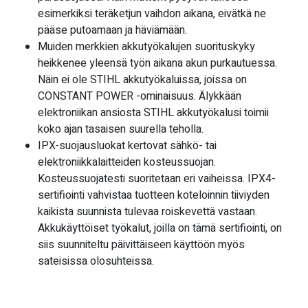
esimerkiksi teräketjun vaihdon aikana, eivätkä ne
pääse putoamaan ja häviämään.
Muiden merkkien akkutyökalujen suorituskyky
heikkenee yleensä työn aikana akun purkautuessa.
Näin ei ole STIHL akkutyökaluissa, joissa on
CONSTANT POWER -ominaisuus. Älykkään
elektroniikan ansiosta STIHL akkutyökalusi toimii
koko ajan tasaisen suurella teholla.
IPX-suojausluokat kertovat sähkö- tai
elektroniikkalaitteiden kosteussuojan.
Kosteussuojatesti suoritetaan eri vaiheissa. IPX4-
sertifiointi vahvistaa tuotteen koteloinnin tiiviyden
kaikista suunnista tulevaa roiskevettä vastaan.
Akkukäyttöiset työkalut, joilla on tämä sertifiointi, on
siis suunniteltu päivittäiseen käyttöön myös
sateisissa olosuhteissa.