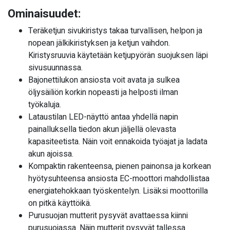
Ominaisuudet:
Teräketjun sivukiristys takaa turvallisen, helpon ja
nopean jälkikiristyksen ja ketjun vaihdon.
Kiristysruuvia käytetään ketjupyörän suojuksen läpi
sivusuunnassa.
Bajonettilukon ansiosta voit avata ja sulkea
öljysäiliön korkin nopeasti ja helposti ilman
työkaluja.
Lataustilan LED-näyttö antaa yhdellä napin
painalluksella tiedon akun jäljellä olevasta
kapasiteetista. Näin voit ennakoida työajat ja ladata
akun ajoissa.
Kompaktin rakenteensa, pienen painonsa ja korkean
hyötysuhteensa ansiosta EC-moottori mahdollistaa
energiatehokkaan työskentelyn. Lisäksi moottorilla
on pitkä käyttöikä.
Purusuojan mutterit pysyvät avattaessa kiinni
purusuojassa. Näin mutterit pysyvät tallessa