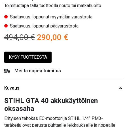
Toimitustapa tällä tuotteella nouto tai matkahuolto
Saatavuus: loppunut myymälän varastosta
Saatavuus: loppunut päävarastosta
Alkuperäinen
Nykyinen
494,00
€
290,00
€
hinta
hinta
KYSY TUOTTEESTA
oli:
on:
494,00 €.
290,00 €.
Meiltä nopea toimitus
Kuvaus
STIHL GTA 40 akkukäyttöinen
oksasaha
Erityisen tehokas EC-moottori ja STIHL 1/4” PM3-
teräketju ovat perusta puhtaalle leikkaukselle ja nopealle