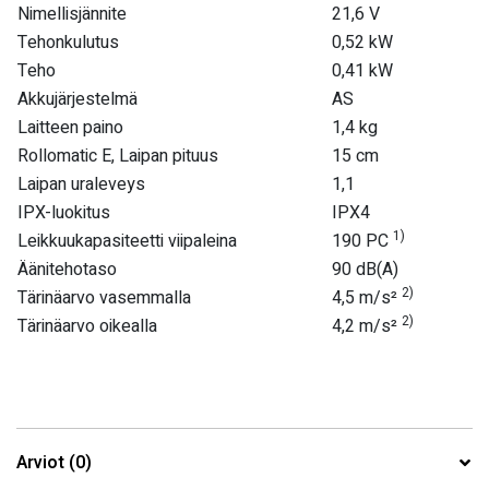
Nimellisjännite
21,6 V
Tehonkulutus
0,52 kW
Teho
0,41 kW
Akkujärjestelmä
AS
Laitteen paino
1,4 kg
Rollomatic E, Laipan pituus
15 cm
Laipan uraleveys
1,1
IPX-luokitus
IPX4
1)
Leikkuukapasiteetti viipaleina
190 PC
Äänitehotaso
90 dB(A)
2)
Tärinäarvo vasemmalla
4,5 m/s²
2)
Tärinäarvo oikealla
4,2 m/s²
Arviot (0)