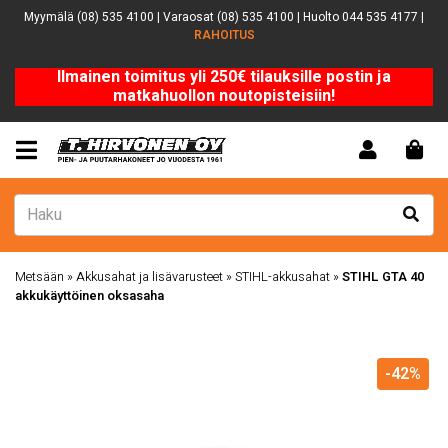
Myymälä (08) 535 4100 | Varaosat (08) 535 4100 | Huolto 044 535 4177 |
RAHOITUS
Ilmainen toimitus yli 250€ tilauksille postin ja
matkahuollon noutopisteisiin!
Metsään
»
Akkusahat ja lisävarusteet
»
STIHL-akkusahat
»
STIHL GTA 40
akkukäyttöinen oksasaha
-42%