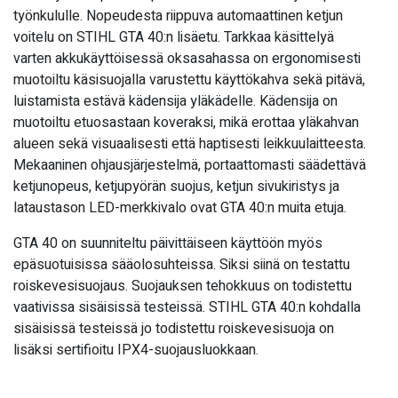
työnkululle. Nopeudesta riippuva automaattinen ketjun
voitelu on STIHL GTA 40:n lisäetu. Tarkkaa käsittelyä
varten akkukäyttöisessä oksasahassa on ergonomisesti
muotoiltu käsisuojalla varustettu käyttökahva sekä pitävä,
luistamista estävä kädensija yläkädelle. Kädensija on
muotoiltu etuosastaan koveraksi, mikä erottaa yläkahvan
alueen sekä visuaalisesti että haptisesti leikkuulaitteesta.
Mekaaninen ohjausjärjestelmä, portaattomasti säädettävä
ketjunopeus, ketjupyörän suojus, ketjun sivukiristys ja
lataustason LED-merkkivalo ovat GTA 40:n muita etuja.
GTA 40 on suunniteltu päivittäiseen käyttöön myös
epäsuotuisissa sääolosuhteissa. Siksi siinä on testattu
roiskevesisuojaus. Suojauksen tehokkuus on todistettu
vaativissa sisäisissä testeissä. STIHL GTA 40:n kohdalla
sisäisissä testeissä jo todistettu roiskevesisuoja on
lisäksi sertifioitu IPX4-suojausluokkaan.