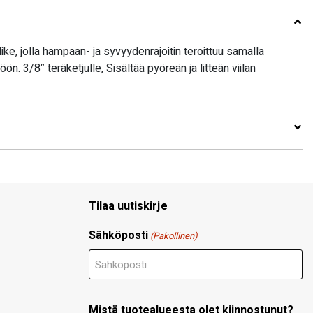
dike, jolla hampaan- ja syvyydenrajoitin teroittuu samalla
öön. 3/8″ teräketjulle, Sisältää pyöreän ja litteän viilan
Tilaa uutiskirje
Sähköposti
(Pakollinen)
Mistä tuotealueesta olet kiinnostunut?