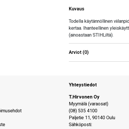
Kuvaus
Todella käytännöllinen viilanpi
kertaa. Ihanteellinen yleiskäytt
(ainoastaan STIHLiltä).
Arviot (0)
Yhteystiedot
T.Hirvonen Oy
Myymälä (varaosat)
pimusehdot
(08) 535 4100
Paljetie 11
,
90140
Oulu
ste
Sähköposti: