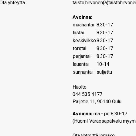
Ota yhteyttä
taisto.hirvonen(a)taistohirvonen
Avoinna:
maanantai
8.30-17
tiistai
8.30-17
keskiviikko
8.30-17
torstai
8.30-17
perjantai
8.30-17
lauantai
10-14
sunnuntai
suljettu
Huolto
044 535 4177
Paljetie 11, 90140 Oulu
Avoinna:
ma - pe 8.30-17
(Huom! Varaosapalvelu myym
Ota yhteyttä lomake