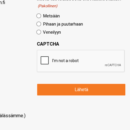
.fi
(Pakollinen)
Metsään
Pihaan ja puutarhaan
Veneilyyn
CAPTCHA
älässämme.)