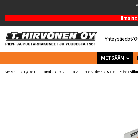
M
Ilmaine
Yhteystiedot/Ot
METSÄÄN
Metsään
»
Työkalut ja tarvikkeet
»
Viilat ja viilaustarvikkeet
»
STIHL 2-in-1 viil