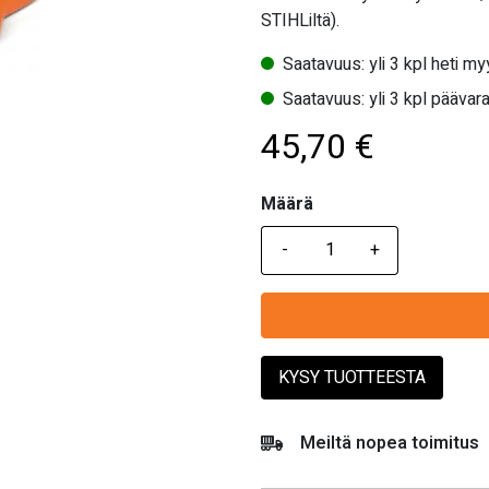
STIHLiltä).
Saatavuus: yli 3 kpl heti m
Saatavuus: yli 3 kpl päävara
45,70
€
Määrä
Määrä
KYSY TUOTTEESTA
Meiltä nopea toimitus