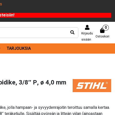
US
teisiin!
0
Kirjaudu
Ostoskori
sisään
TARJOUKSIA
pidike, 3/8″ P, ø 4,0 mm
dike, jolla hampaan- ja syvyydenrajoitin teroittuu samalla kertaa.
″ teräketjulle, Sisältää pyöreän ja litteän viilan (ainoastaan