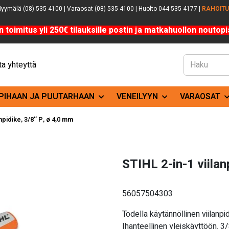
yymälä (08) 535 4100 | Varaosat (08) 535 4100 | Huolto 044 535 4177 |
RAHOIT
n toimitus yli 250€ tilauksille postin ja matkahuollon noutopis
a yhteyttä
PIHAAN JA PUUTARHAAN
VENEILYYN
VARAOSAT
anpidike, 3/8″ P, ø 4,0 mm
STIHL 2-in-1 viilan
56057504303
Todella käytännöllinen viilanpi
Ihanteellinen yleiskäyttöön. 3/8