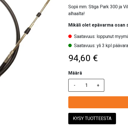
Sopii mm. Stiga Park 300 ja Vi
alhaalta!
Mikäli olet epävarma osan
Saatavuus: loppunut myymä
Saatavuus: yli 3 kpl päävara
94,60
€
Määrä
Määrä
KYSY TUOTTEESTA