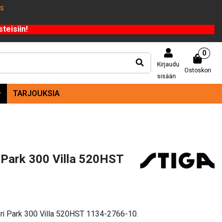
US
teisiin!
0
Kirjaudu
Ostoskori
sisään
TARJOUKSIA
i Park 300 Villa 520HST
eri Park 300 Villa 520HST 1134-2766-10.