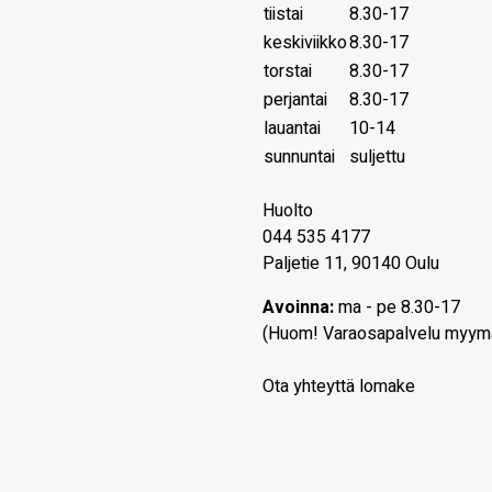
tiistai
8.30-17
keskiviikko
8.30-17
torstai
8.30-17
perjantai
8.30-17
lauantai
10-14
sunnuntai
suljettu
Huolto
044 535 4177
Paljetie 11, 90140 Oulu
Avoinna:
ma - pe 8.30-17
(Huom! Varaosapalvelu myym
Ota yhteyttä lomake