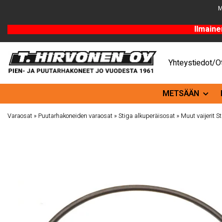
M
Ilmaine
Yhteystiedot/Ot
METSÄÄN
Varaosat
»
Puutarhakoneiden varaosat
»
Stiga alkuperäisosat
»
Muut vaijerit S