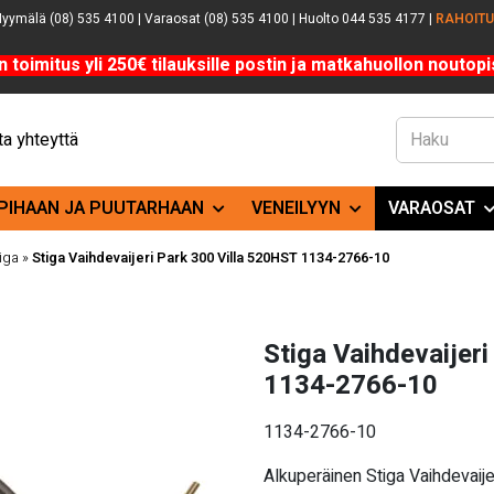
yymälä (08) 535 4100 | Varaosat (08) 535 4100 | Huolto 044 535 4177 |
RAHOIT
n toimitus yli 250€ tilauksille postin ja matkahuollon noutopis
a yhteyttä
PIHAAN JA PUUTARHAAN
VENEILYYN
VARAOSAT
tiga
»
Stiga Vaihdevaijeri Park 300 Villa 520HST 1134-2766-10
Stiga Vaihdevaijer
1134-2766-10
1134-2766-10
Alkuperäinen Stiga Vaihdevaij