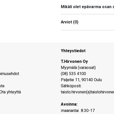
Mikäli olet epävarma osan
Arviot (0)
Yhteystiedot
T.Hirvonen Oy
Myymälä (varaosat)
pimusehdot
(08) 535 4100
Paljetie 11
,
90140
Oulu
ste
Sähköposti:
Ota yhteyttä
taisto.hirvonen(a)taistohirvonen
Avoinna:
maanantai
8.30-17