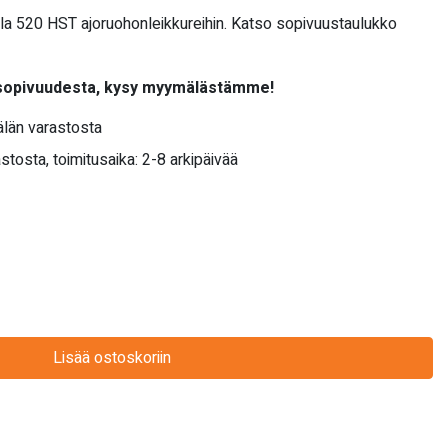
lla 520 HST ajoruohonleikkureihin. Katso sopivuustaulukko
 sopivuudesta, kysy myymälästämme!
län varastosta
stosta, toimitusaika: 2-8 arkipäivää
Lisää ostoskoriin