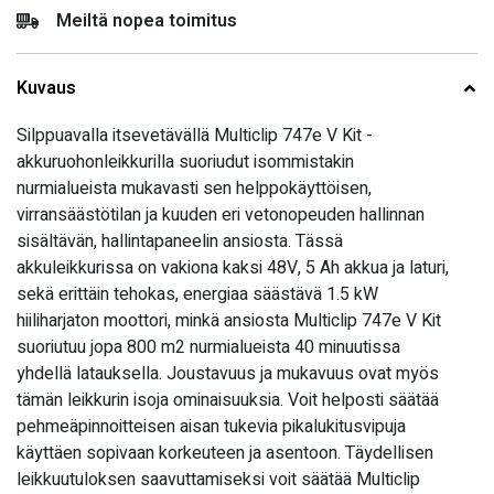
799,00 €.
699,00 €.
Meiltä nopea toimitus
Kuvaus
Silppuavalla itsevetävällä Multiclip 747e V Kit -
akkuruohonleikkurilla suoriudut isommistakin
nurmialueista mukavasti sen helppokäyttöisen,
virransäästötilan ja kuuden eri vetonopeuden hallinnan
sisältävän, hallintapaneelin ansiosta. Tässä
akkuleikkurissa on vakiona kaksi 48V, 5 Ah akkua ja laturi,
sekä erittäin tehokas, energiaa säästävä 1.5 kW
hiiliharjaton moottori, minkä ansiosta Multiclip 747e V Kit
suoriutuu jopa 800 m2 nurmialueista 40 minuutissa
yhdellä latauksella. Joustavuus ja mukavuus ovat myös
tämän leikkurin isoja ominaisuuksia. Voit helposti säätää
pehmeäpinnoitteisen aisan tukevia
pikalukitusvipuja
käyttäen sopivaan korkeuteen ja asentoon. Täydellisen
leikkuutuloksen saavuttamiseksi voit säätää Multiclip