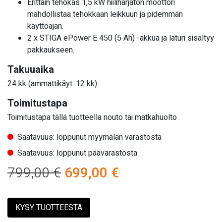
Erittäin tehokas 1,5 kW hiiliharjaton moottori
mahdollistaa tehokkaan leikkuun ja pidemmän
käyttöajan.
2 x STIGA ePower E 450 (5 Ah) -akkua ja laturi sisältyy
pakkaukseen.
Takuuaika
24 kk (ammattikäyt. 12 kk)
Toimitustapa
Toimitustapa tällä tuotteella nouto tai matkahuolto
Saatavuus: loppunut myymälän varastosta
Saatavuus: loppunut päävarastosta
Alkuperäinen
Nykyinen
799,00
€
699,00
€
hinta
hinta
KYSY TUOTTEESTA
oli:
on: