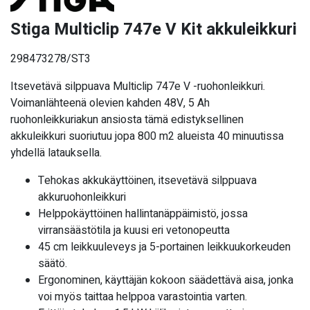
Stiga Multiclip 747e V Kit akkuleikkuri
298473278/ST3
Itsevetävä silppuava Multiclip 747e V -ruohonleikkuri.
Voimanlähteenä olevien kahden 48V, 5 Ah
ruohonleikkuriakun ansiosta tämä edistyksellinen
akkuleikkuri suoriutuu jopa 800 m2 alueista 40 minuutissa
yhdellä latauksella.
Tehokas akkukäyttöinen, itsevetävä silppuava
akkuruohonleikkuri
Helppokäyttöinen hallintanäppäimistö, jossa
virransäästötila ja kuusi eri vetonopeutta
45 cm leikkuuleveys ja 5-portainen leikkuukorkeuden
säätö.
Ergonominen, käyttäjän kokoon säädettävä aisa, jonka
voi myös taittaa helppoa varastointia varten.