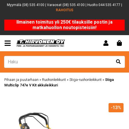
Myymälä (08) 535 4100 | Varaosat (08) 535 4100 | Huolto 044 535 4177 |
RAHOITUS
Ilmainen toimitus yli 250€ tilauksille postin ja
matkahuollon noutopisteisiin!
Pihaan ja puutarhaan
»
Ruohonleikkurit
»
Stiga-ruohonleikkurit
»
Stiga
Multiclip 747e V Kit akkuleikkuri
-13%