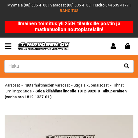
Myymälä (08) 535 4100 | Varaosat (08) 535 4100 | Huolto 044 535 4177 |
RAHOITUS
Ilmainen toimitus yli 250€ tilauksille postin ja
matkahuollon noutopisteisiin!
Varaosat
»
Puutarhakoneiden varaosat
»
Stiga alkuperäisosat
»
Hihnat
lumilingot Stiga
»
Stiga kiilahihna lingolle 1812-9020-01 alkuperäinen
(vanha nro 1812-1337-01 )