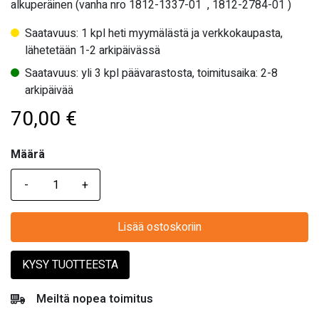
alkuperäinen (vanha nro 1812-1337-01 , 1812-2784-01 )
Saatavuus: 1 kpl heti myymälästä ja verkkokaupasta,
lähetetään 1-2 arkipäivässä
Saatavuus: yli 3 kpl päävarastosta, toimitusaika: 2-8
arkipäivää
70,00
€
Määrä
Määrä
Lisää ostoskoriin
KYSY TUOTTEESTA
Meiltä nopea toimitus