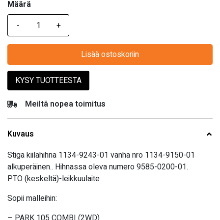
Määrä
Määrä
Lisää ostoskoriin
KYSY TUOTTEESTA
Meiltä nopea toimitus
Kuvaus
Stiga kiilahihna 1134-9243-01 vanha nro 1134-9150-01
alkuperäinen.. Hihnassa oleva numero 9585-0200-01.
PTO (keskeltä)-leikkuulaite
Sopii malleihin:
– PARK 105 COMBI (2WD)