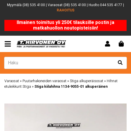
Myymälä (08) 535 4100 | Varaosat (08) 535 4100 | Huolto 044 535 4177 |
RAHOITUS
Ilmainen toimitus yli 250€ tilauksille postin ja
matkahuollon noutopisteisiin!
Varaosat
»
Puutarhakoneiden varaosat
»
Stiga alkuperäisosat
»
Hihnat
etuleikkurit Stiga
»
Stiga kiilahihna 1134-9055-01 alkuperäinen