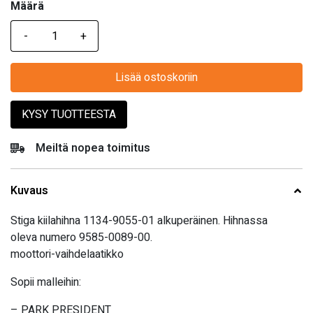
Määrä
Määrä
Lisää ostoskoriin
KYSY TUOTTEESTA
Meiltä nopea toimitus
Kuvaus
Stiga kiilahihna 1134-9055-01 alkuperäinen. Hihnassa
oleva numero 9585-0089-00.
moottori-vaihdelaatikko
Sopii malleihin:
– PARK PRESIDENT