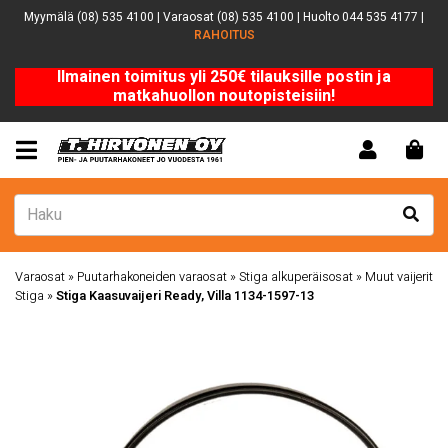
Myymälä (08) 535 4100 | Varaosat (08) 535 4100 | Huolto 044 535 4177 |
RAHOITUS
Ilmainen toimitus yli 250€ tilauksille postin ja
matkahuollon noutopisteisiin!
Varaosat
»
Puutarhakoneiden varaosat
»
Stiga alkuperäisosat
»
Muut vaijerit
Stiga
»
Stiga Kaasuvaijeri Ready, Villa 1134-1597-13