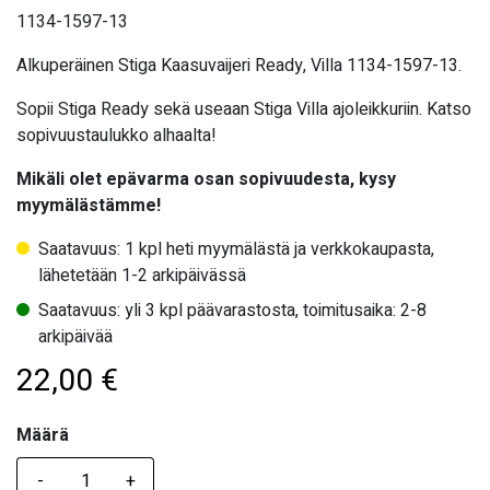
1134-1597-13
Alkuperäinen Stiga Kaasuvaijeri Ready, Villa 1134-1597-13.
Sopii Stiga Ready sekä useaan Stiga Villa ajoleikkuriin. Katso
sopivuustaulukko alhaalta!
Mikäli olet epävarma osan sopivuudesta, kysy
myymälästämme!
Saatavuus: 1 kpl heti myymälästä ja verkkokaupasta,
lähetetään 1-2 arkipäivässä
Saatavuus: yli 3 kpl päävarastosta, toimitusaika: 2-8
arkipäivää
22,00
€
Määrä
Määrä