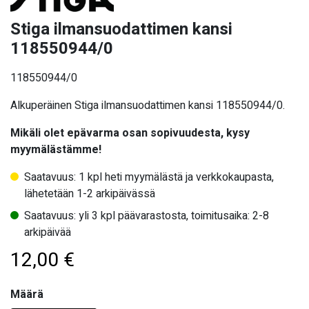
Stiga ilmansuodattimen kansi
118550944/0
118550944/0
Alkuperäinen Stiga ilmansuodattimen kansi 118550944/0.
Mikäli olet epävarma osan sopivuudesta, kysy
myymälästämme!
Saatavuus: 1 kpl heti myymälästä ja verkkokaupasta,
lähetetään 1-2 arkipäivässä
Saatavuus: yli 3 kpl päävarastosta, toimitusaika: 2-8
arkipäivää
12,00
€
Määrä
Määrä