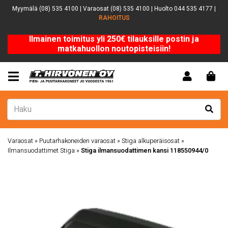
Myymälä (08) 535 4100 | Varaosat (08) 535 4100 | Huolto 044 535 4177 |
RAHOITUS
Ilmainen toimitus yli 250€ tilauksille postin ja
matkahuollon noutopisteisiin!
Varaosat
»
Puutarhakoneiden varaosat
»
Stiga alkuperäisosat
»
Ilmansuodattimet Stiga
»
Stiga ilmansuodattimen kansi 118550944/0