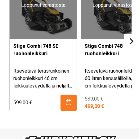
Loppunut varastosta
Loppunut varastosta
Stiga Combi 748 SE
Stiga Combi 748 S
ruohonleikkuri
ruohonleikkuri
Itsevetävä teräsrunkoinen
Itsevetävä ruohonleikkuri
ruohonleikkuri 46 cm
60 litran keruusäiliöllä, 46
leikkuuleveydellä ja neljällä
cm leikkuuleveydellä ja
leikkuumenetelmällä:
neljällä
Alkuperäinen
Nykyinen
539,00
€
keräys, sivulle- ja
leikkuumenetelmällä:
599,00
€
hinta
hinta
499,00
€
taaksepuhallus sekä
keräys, silppuava Multicli
oli:
on:
silppuava. Moottorina 139
sivullepuhallus ja
539,00 €.
499,00 €.
cc STIGA -polttomoottori
taaksepuhallus.
sähköstartilla.