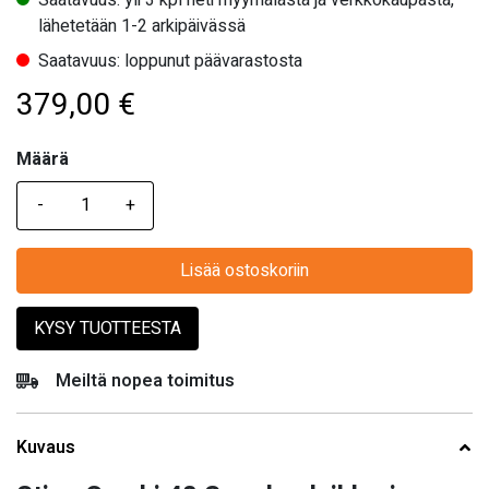
lähetetään 1-2 arkipäivässä
Saatavuus: loppunut päävarastosta
379,00
€
Määrä
Määrä
Lisää ostoskoriin
KYSY TUOTTEESTA
Meiltä nopea toimitus
Kuvaus