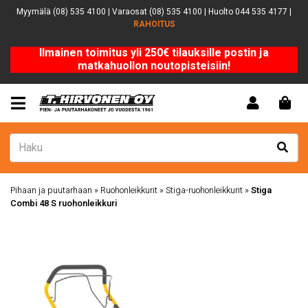
Myymälä (08) 535 4100 | Varaosat (08) 535 4100 | Huolto 044 535 4177 |
RAHOITUS
Ilmainen toimitus yli 250€ tilauksille postin ja
matkahuollon noutopisteisiin!
Pihaan ja puutarhaan
»
Ruohonleikkurit
»
Stiga-ruohonleikkurit
»
Stiga
Combi 48 S ruohonleikkuri