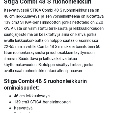
Stiga Combi 48 S ruohonleikkuri
Itsevetävässä STIGA Combi 48 S ruohonleikkurissa on
46 cm leikkuuleveys, ja sen voimanlähteenä on luotettava
139 cm3 STIGA-bensiinimoottori, jonka nettoteho on 2,20
kW. Alusta on valmistettu teräksestä, ja leikkuukorkeuden
säätöjärjestelmä on keskitetty ja siinä on kahva, jonka
avulla leikkuukorkeutta on helppo säätää 6 asennossa
22-65 mm:n välillä. Combi 48 S:n mukana toimitetaan 60
litran ruohonkeräysastia ja ruohosäkkien täyttymisen
ilmaisin. Säädettävä ja taittuva kahva takaa
käyttömukavuuden. Biotulppa sisältyy hintaan, jonka
avulla saat ruohonleikkuristasi allesilppuavan.
Stiga Combi 48 S ruohonleikkurin
ominaisuudet:
46 cm leikkuuleveys
139 cm3 STIGA-bensiinimoottori
Itsevetävä