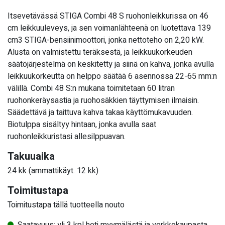
Itsevetävässä STIGA Combi 48 S ruohonleikkurissa on 46
cm leikkuuleveys, ja sen voimanlähteenä on luotettava 139
cm3 STIGA-bensiinimoottori, jonka nettoteho on 2,20 kW.
Alusta on valmistettu teräksestä, ja leikkuukorkeuden
säätöjärjestelmä on keskitetty ja siinä on kahva, jonka avulla
leikkuukorkeutta on helppo säätää 6 asennossa 22-65 mm:n
välillä. Combi 48 S:n mukana toimitetaan 60 litran
ruohonkeräysastia ja ruohosäkkien täyttymisen ilmaisin.
Säädettävä ja taittuva kahva takaa käyttömukavuuden.
Biotulppa sisältyy hintaan, jonka avulla saat
ruohonleikkuristasi allesilppuavan.
Takuuaika
24 kk (ammattikäyt. 12 kk)
Toimitustapa
Toimitustapa tällä tuotteella nouto
Saatavuus: yli 3 kpl heti myymälästä ja verkkokaupasta,