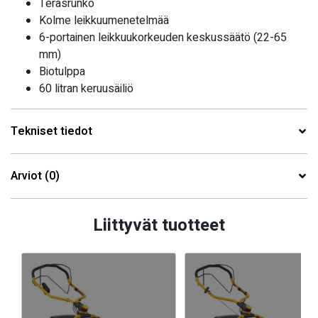
Teräsrunko
Kolme leikkuumenetelmää
6-portainen leikkuukorkeuden keskussäätö (22-65
mm)
Biotulppa
60 litran keruusäiliö
Tekniset tiedot
Arviot (0)
Liittyvät tuotteet
-