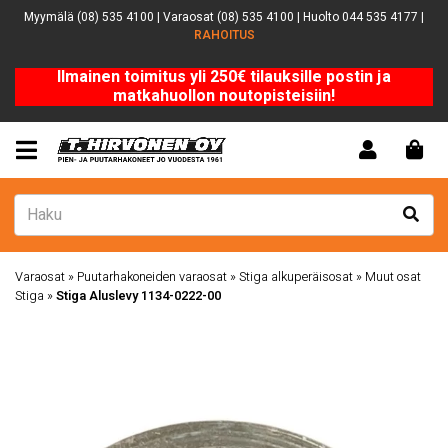
Myymälä (08) 535 4100 | Varaosat (08) 535 4100 | Huolto 044 535 4177 |
RAHOITUS
Ilmainen toimitus yli 250€ tilauksille postin ja
matkahuollon noutopisteisiin!
Varaosat
»
Puutarhakoneiden varaosat
»
Stiga alkuperäisosat
»
Muut osat
Stiga
»
Stiga Aluslevy 1134-0222-00