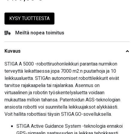
KYSY TUOTTEESTA
Meiltä nopea toimitus
Kuvaus
STIGA A 5000 -robottiruohonleikkuri parantaa nurmikon
terveyttä leikattaessa jopa 7000 m2:n puutarhoja ja 10
leikkuualuetta. STIGAn autonomiset robottileikkurit eivät
tarvitse rajakaapelia tai rajalankaa. Asennus on
virtuaalinen ja robotin työskentelyaluetta voidaan
mukauttaa milloin tahansa. Patentoidun AGS-teknologian
ansiosta robotti voi suunnitella leikkuujaksot alykkäästi.
Voit hallita robottiasi täysin STIGA.GO-sovelluksella.
STIGA Active Guidance System -teknologia ennakoi
GPS-signaalin saatavuuden ja leikkaa tehokkaasti.