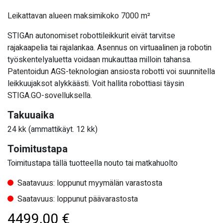
Leikattavan alueen maksimikoko 7000 m²
STIGAn autonomiset robottileikkurit eivät tarvitse
rajakaapelia tai rajalankaa. Asennus on virtuaalinen ja robotin
työskentelyaluetta voidaan mukauttaa milloin tahansa.
Patentoidun AGS-teknologian ansiosta robotti voi suunnitella
leikkuujaksot alykkäästi. Voit hallita robottiasi täysin
STIGA.GO-sovelluksella.
Takuuaika
24 kk (ammattikäyt. 12 kk)
Toimitustapa
Toimitustapa tällä tuotteella nouto tai matkahuolto
Saatavuus: loppunut myymälän varastosta
Saatavuus: loppunut päävarastosta
4499,00
€