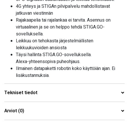
4G yhteys ja STIGAn pilvipalvelu mahdollistavat
jatkuvan viestinnän
Rajakaapelia tai rajalankaa ei tarvita. Asennus on
virtuaalinen ja se on helppo tehdä STIGA.GO-
sovelluksella.
Leikkuu on tehokasta järjestelmällisten
leikkuukuvioiden ansiosta
Täysi hallinta STIGA.GO-sovelluksella.
Alexa-yhteensopiva puheohjaus.
Ilmainen datapaketti robotin koko käyttöiän ajan. Ei
lisäkustannuksia.
Tekniset tiedot
Arviot (0)