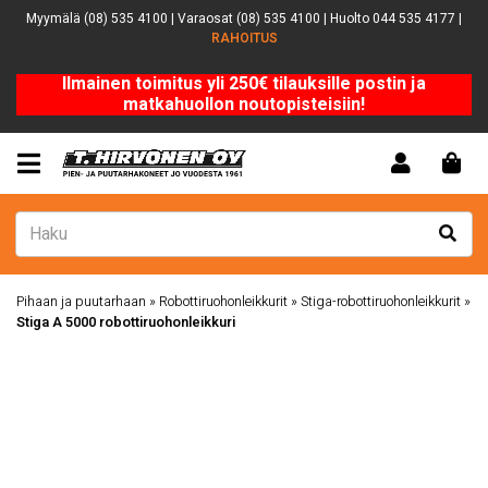
Myymälä (08) 535 4100 | Varaosat (08) 535 4100 | Huolto 044 535 4177 |
RAHOITUS
Ilmainen toimitus yli 250€ tilauksille postin ja
matkahuollon noutopisteisiin!
Pihaan ja puutarhaan
»
Robottiruohonleikkurit
»
Stiga-robottiruohonleikkurit
»
Stiga A 5000 robottiruohonleikkuri