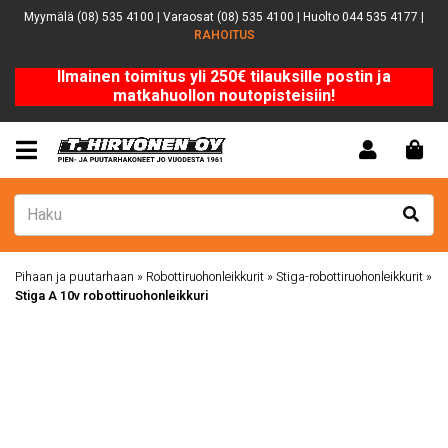
Myymälä (08) 535 4100 | Varaosat (08) 535 4100 | Huolto 044 535 4177 |
RAHOITUS
Ilmainen toimitus yli 250€ tilauksille postin ja
matkahuollon noutopisteisiin!
Pihaan ja puutarhaan
»
Robottiruohonleikkurit
»
Stiga-robottiruohonleikkurit
»
Stiga A 10v robottiruohonleikkuri