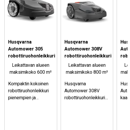
Husqvarna
Husqvarna
Hus
Automower 305
Automower 308V
Aut
robottiruohonleikkuri
robottiruohonleikkuri
robo
Leikattavan alueen
Leikattavan alueen
Le
maksimikoko 600 m²
maksimikoko 800 m²
mak
Kompaktin kokoinen
Husqvarna
Husq
robottiruohonleikkuri
Automower 308V
Aut
pienempien ja
robottiruohonleikkuri
kaap
monimutkaisempien
Meiltä myös
on rajakaapeliton
robo
pihojen leikkuuseen
robottiruohonleikkureiden
robottileikkuri jopa
jopa
(enintään 600 m2).
asennuspalvelu, kysy
800 m² nurmikoille.
nurm
tarjous
Satelliittipohjainen
Teko