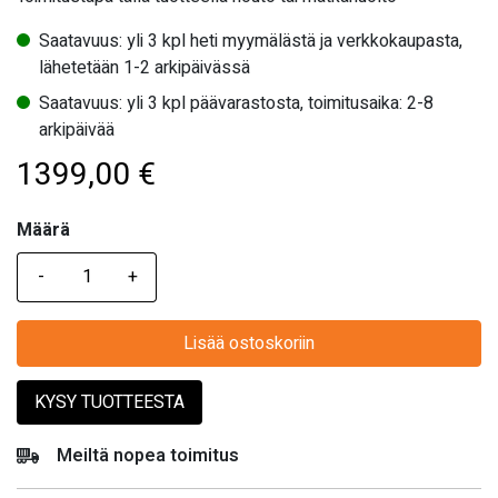
Saatavuus: yli 3 kpl heti myymälästä ja verkkokaupasta,
lähetetään 1-2 arkipäivässä
Saatavuus: yli 3 kpl päävarastosta, toimitusaika: 2-8
arkipäivää
1399,00
€
Määrä
Määrä
Lisää ostoskoriin
KYSY TUOTTEESTA
Meiltä nopea toimitus