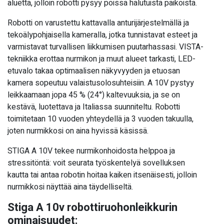
aluetta, jolloin robotti pysyy poissa halutuista paikoista.
Robotti on varustettu kattavalla anturijärjestelmällä ja
tekoälypohjaisella kameralla, jotka tunnistavat esteet ja
varmistavat turvallisen liikkumisen puutarhassasi. VISTA-
tekniikka erottaa nurmikon ja muut alueet tarkasti, LED-
etuvalo takaa optimaalisen näkyvyyden ja etuosan
kamera sopeutuu valaistusolosuhteisiin. A 10V pystyy
leikkaamaan jopa 45 % (24°) kaltevuuksia, ja se on
kestävä, luotettava ja Italiassa suunniteltu. Robotti
toimitetaan 10 vuoden yhteydellä ja 3 vuoden takuulla,
joten nurmikkosi on aina hyvissä käsissä.
STIGA A 10V tekee nurmikonhoidosta helppoa ja
stressitöntä: voit seurata työskentelyä sovelluksen
kautta tai antaa robotin hoitaa kaiken itsenäisesti, jolloin
nurmikkosi näyttää aina täydelliseltä.
Stiga A 10v robottiruohonleikkurin
ominaisuudet: