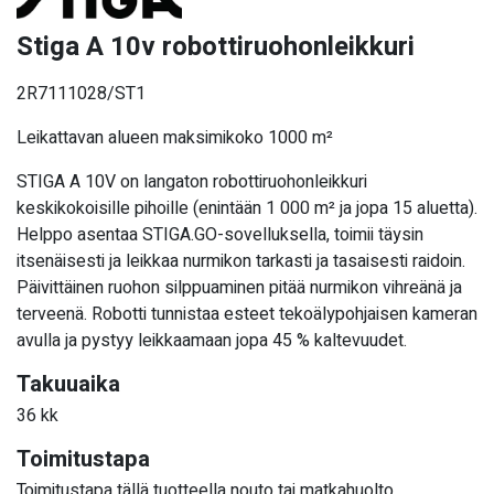
Stiga A 10v robottiruohonleikkuri
2R7111028/ST1
Leikattavan alueen maksimikoko 1000 m²
STIGA A 10V on langaton robottiruohonleikkuri
keskikokoisille pihoille (enintään 1 000 m² ja jopa 15 aluetta).
Helppo asentaa STIGA.GO-sovelluksella, toimii täysin
itsenäisesti ja leikkaa nurmikon tarkasti ja tasaisesti raidoin.
Päivittäinen ruohon silppuaminen pitää nurmikon vihreänä ja
terveenä. Robotti tunnistaa esteet tekoälypohjaisen kameran
avulla ja pystyy leikkaamaan jopa 45 % kaltevuudet.
Takuuaika
36 kk
Toimitustapa
Toimitustapa tällä tuotteella nouto tai matkahuolto