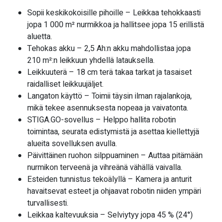
Sopii keskikokoisille pihoille – Leikkaa tehokkaasti
jopa 1 000 m² nurmikkoa ja hallitsee jopa 15 erillistä
aluetta.
Tehokas akku – 2,5 Ah:n akku mahdollistaa jopa
210 m²:n leikkuun yhdellä latauksella.
Leikkuuterä – 18 cm terä takaa tarkat ja tasaiset
raidalliset leikkuujäljet.
Langaton käyttö – Toimii täysin ilman rajalankoja,
mikä tekee asennuksesta nopeaa ja vaivatonta.
STIGA.GO-sovellus – Helppo hallita robotin
toimintaa, seurata edistymistä ja asettaa kiellettyjä
alueita sovelluksen avulla.
Päivittäinen ruohon silppuaminen – Auttaa pitämään
nurmikon terveenä ja vihreänä vähällä vaivalla.
Esteiden tunnistus tekoälyllä – Kamera ja anturit
havaitsevat esteet ja ohjaavat robotin niiden ympäri
turvallisesti.
Leikkaa kaltevuuksia – Selviytyy jopa 45 % (24°)