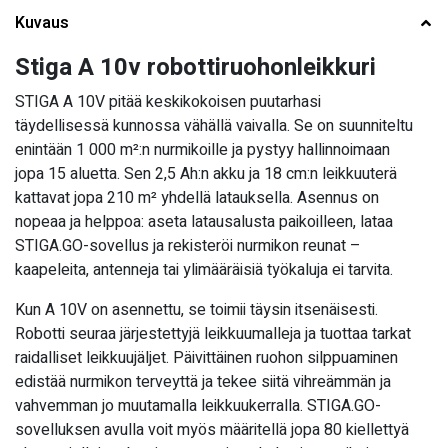
Kuvaus
Stiga A 10v robottiruohonleikkuri
STIGA A 10V pitää keskikokoisen puutarhasi
täydellisessä kunnossa vähällä vaivalla. Se on suunniteltu
enintään 1 000 m²:n nurmikoille ja pystyy hallinnoimaan
jopa 15 aluetta. Sen 2,5 Ah:n akku ja 18 cm:n leikkuuterä
kattavat jopa 210 m² yhdellä latauksella. Asennus on
nopeaa ja helppoa: aseta latausalusta paikoilleen, lataa
STIGA.GO-sovellus ja rekisteröi nurmikon reunat –
kaapeleita, antenneja tai ylimääräisiä työkaluja ei tarvita.
Kun A 10V on asennettu, se toimii täysin itsenäisesti.
Robotti seuraa järjestettyjä leikkuumalleja ja tuottaa tarkat
raidalliset leikkuujäljet. Päivittäinen ruohon silppuaminen
edistää nurmikon terveyttä ja tekee siitä vihreämmän ja
vahvemman jo muutamalla leikkuukerralla. STIGA.GO-
sovelluksen avulla voit myös määritellä jopa 80 kiellettyä