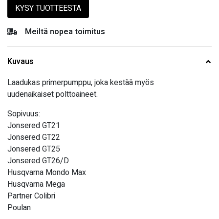
KYSY TUOTTEESTA
Meiltä nopea toimitus
Kuvaus
Laadukas primerpumppu, joka kestää myös
uudenaikaiset polttoaineet.
Sopivuus:
Jonsered GT21
Jonsered GT22
Jonsered GT25
Jonsered GT26/D
Husqvarna Mondo Max
Husqvarna Mega
Partner Colibri
Poulan