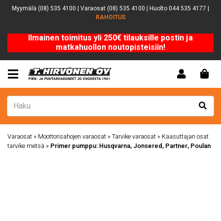
Myymälä (08) 535 4100 | Varaosat (08) 535 4100 | Huolto 044 535 4177 |
RAHOITUS
Ilmainen toimitus yli 250€ tilauksille postin ja
matkahuollon noutopisteisiin!
Varaosat
»
Moottorisahojen varaosat
»
Tarvike varaosat
»
Kaasuttajan osat
tarvike metsä
»
Primer pumppu: Husqvarna, Jonsered, Partner, Poulan