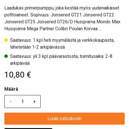
Laadukas primerpumppu, joka kestää myös uudenaikaiset
polttoaineet. Sopivuus: Jonsered GT21 Jonsered GT22
Jonsered GT25 Jonsered GT26/D Husqvarna Mondo Max
Husqvarna Mega Partner Colibri Poulan Korvaa …
Saatavuus: 1 kpl heti myymälästä ja verkkokaupasta,
lähetetään 1-2 arkipäivässä
Saatavuus: yli 3 kpl päävarastosta, toimitusaika: 2-8
arkipäivää
10,80
€
Määrä
Määrä
Lisää ostoskoriin