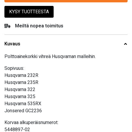
KYSY TUOTTEESTA
Meiltä nopea toimitus
Kuvaus
Polttoainekorkki vihreä Husqvarnan malleihin.
Sopivuus:
Husqvarna 232R
Husqvarna 235R
Husqvarna 322
Husqvarna 325
Husqvarna 535RX
Jonsered GC2236
Korvaa alkuperäisnumerot:
5448897-02