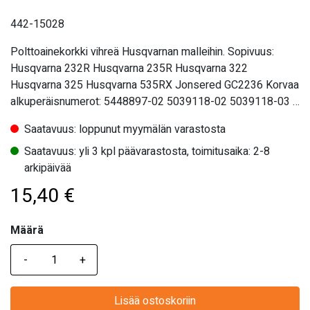
442-15028
Polttoainekorkki vihreä Husqvarnan malleihin. Sopivuus:
Husqvarna 232R Husqvarna 235R Husqvarna 322
Husqvarna 325 Husqvarna 535RX Jonsered GC2236 Korvaa
alkuperäisnumerot: 5448897-02 5039118-02 5039118-03 …
Saatavuus: loppunut myymälän varastosta
Saatavuus: yli 3 kpl päävarastosta, toimitusaika: 2-8
arkipäivää
15,40
€
Määrä
Määrä
Lisää ostoskoriin