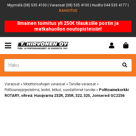
Myymälä (08) 535 4100 | Varaosat (08) 535 4100 | Huolto 044 535 4177 |
RAHOITUS
Ilmainen toimitus yli 250€ tilauksille postin ja
matkahuollon noutopisteisiin!
Varaosat
»
Moottorisahojen varaosat
»
Tarvike varaosat
»
Polttoainejärjestelmä, korkit, letkut, suodattimet tarvike
»
Polttoainekorkki
ROTARY, vihreä: Husqvarna 232R, 235R, 322, 325, Jonsered GC2236