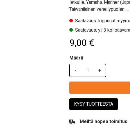
letkulle. Yamaha. Mariner (
Taiwanilainen veneilypuolen …
Saatavuus: loppunut myymä
Saatavuus: yli 3 kpl päävara
9,00
€
Määrä
Määrä
KYSY TUOTTEESTA
Meiltä nopea toimitus