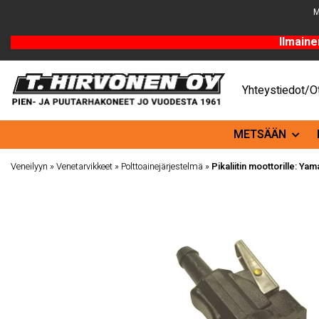
M
Ilmaine
Yhteystiedot/Ot
METSÄÄN
Veneilyyn
»
Venetarvikkeet
»
Polttoainejärjestelmä
»
Pikaliitin moottorille: Yam