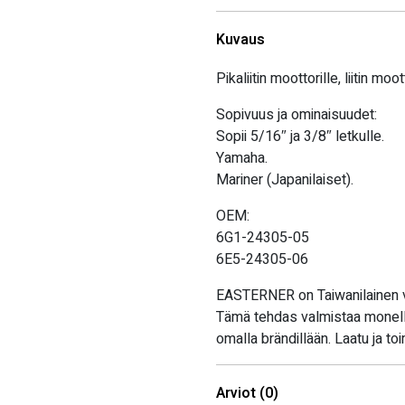
Kuvaus
Pikaliitin moottorille, liitin moo
Sopivuus ja ominaisuudet:
Sopii 5/16″ ja 3/8″ letkulle.
Yamaha.
Mariner (Japanilaiset).
OEM:
6G1-24305-05
6E5-24305-06
EASTERNER on Taiwanilainen ven
Tämä tehdas valmistaa monelle
omalla brändillään. Laatu ja t
Arviot (0)