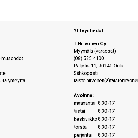
Yhteystiedot
T.Hirvonen Oy
Myymälä (varaosat)
pimusehdot
(08) 535 4100
Paljetie 11
,
90140
Oulu
ste
Sähköposti:
Ota yhteyttä
taisto.hirvonen(a)taistohirvonen
Avoinna:
maanantai
8.30-17
tiistai
8.30-17
keskiviikko
8.30-17
torstai
8.30-17
perjantai
8.30-17