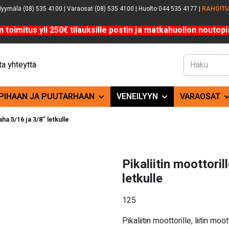
yymälä (08) 535 4100 | Varaosat (08) 535 4100 | Huolto 044 535 4177 |
RAHOIT
n toimitus yli 250€ tilauksille postin ja matkahuollon noutopis
a yhteyttä
PIHAAN JA PUUTARHAAN
VENEILYYN
VARAOSAT
aha 5/16 ja 3/8″ letkulle
Pikaliitin moottori
letkulle
125
Pikaliitin moottorille, liitin m