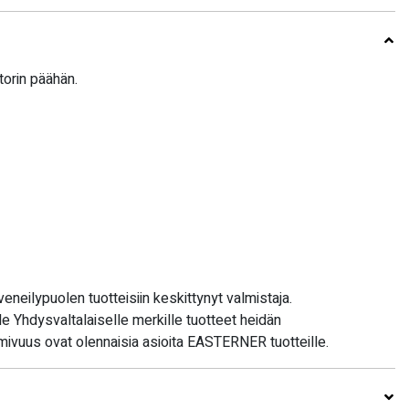
ttorin päähän.
eilypuolen tuotteisiin keskittynyt valmistaja.
 Yhdysvaltalaiselle merkille tuotteet heidän
oimivuus ovat olennaisia asioita EASTERNER tuotteille.