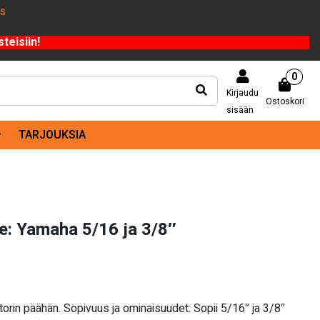
US
teisiin!
0
Kirjaudu
Ostoskori
sisään
TARJOUKSIA
lle: Yamaha 5/16 ja 3/8″
oottorin päähän. Sopivuus ja ominaisuudet: Sopii 5/16″ ja 3/8″