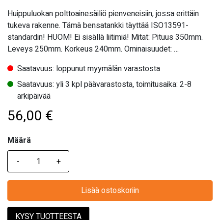
Huippuluokan polttoainesäiliö pienveneisiin, jossa erittäin
tukeva rakenne. Tämä bensatankki täyttää ISO13591-
standardin! HUOM! Ei sisällä liitimiä! Mitat: Pituus 350mm.
Leveys 250mm. Korkeus 240mm. Ominaisuudet: …
Saatavuus: loppunut myymälän varastosta
Saatavuus: yli 3 kpl päävarastosta, toimitusaika: 2-8
arkipäivää
56,00
€
Määrä
Määrä
Lisää ostoskoriin
KYSY TUOTTEESTA