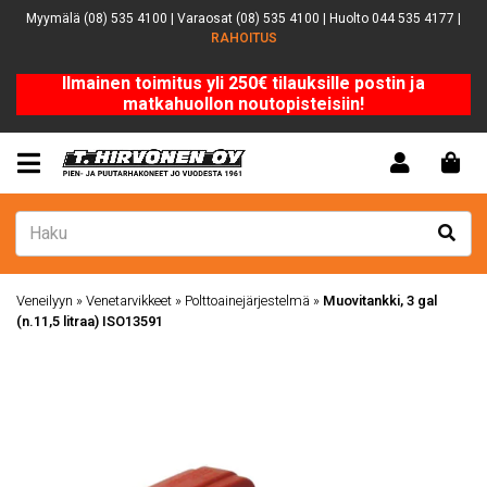
Myymälä (08) 535 4100 | Varaosat (08) 535 4100 | Huolto 044 535 4177 |
RAHOITUS
Ilmainen toimitus yli 250€ tilauksille postin ja
matkahuollon noutopisteisiin!
Veneilyyn
»
Venetarvikkeet
»
Polttoainejärjestelmä
»
Muovitankki, 3 gal
(n.11,5 litraa) ISO13591