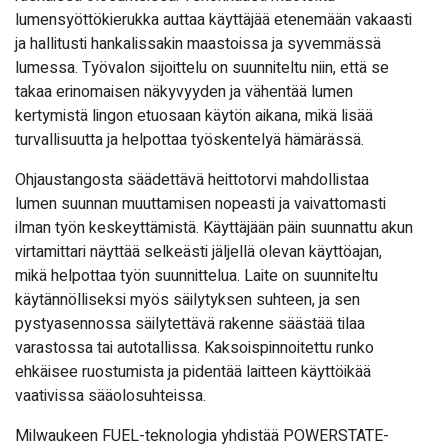
lumensyöttökierukka auttaa käyttäjää etenemään vakaasti
ja hallitusti hankalissakin maastoissa ja syvemmässä
lumessa. Työvalon sijoittelu on suunniteltu niin, että se
takaa erinomaisen näkyvyyden ja vähentää lumen
kertymistä lingon etuosaan käytön aikana, mikä lisää
turvallisuutta ja helpottaa työskentelyä hämärässä.
Ohjaustangosta säädettävä heittotorvi mahdollistaa
lumen suunnan muuttamisen nopeasti ja vaivattomasti
ilman työn keskeyttämistä. Käyttäjään päin suunnattu akun
virtamittari näyttää selkeästi jäljellä olevan käyttöajan,
mikä helpottaa työn suunnittelua. Laite on suunniteltu
käytännölliseksi myös säilytyksen suhteen, ja sen
pystyasennossa säilytettävä rakenne säästää tilaa
varastossa tai autotallissa. Kaksoispinnoitettu runko
ehkäisee ruostumista ja pidentää laitteen käyttöikää
vaativissa sääolosuhteissa.
Milwaukeen FUEL-teknologia yhdistää POWERSTATE-