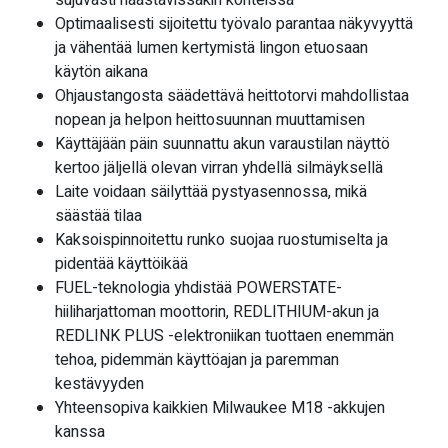
sujuvasti haastavissakin kohteissa
Optimaalisesti sijoitettu työvalo parantaa näkyvyyttä
ja vähentää lumen kertymistä lingon etuosaan
käytön aikana
Ohjaustangosta säädettävä heittotorvi mahdollistaa
nopean ja helpon heittosuunnan muuttamisen
Käyttäjään päin suunnattu akun varaustilan näyttö
kertoo jäljellä olevan virran yhdellä silmäyksellä
Laite voidaan säilyttää pystyasennossa, mikä
säästää tilaa
Kaksoispinnoitettu runko suojaa ruostumiselta ja
pidentää käyttöikää
FUEL-teknologia yhdistää POWERSTATE-
hiiliharjattoman moottorin, REDLITHIUM-akun ja
REDLINK PLUS -elektroniikan tuottaen enemmän
tehoa, pidemmän käyttöajan ja paremman
kestävyyden
Yhteensopiva kaikkien Milwaukee M18 -akkujen
kanssa