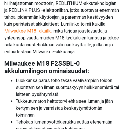
hiiliharjattoman moottorin, REDLITHIUM-akkuteknologian
ja REDLINK PLUS -elektroniikan, jotka tuottavat enemmän
tehoa, pidemmän käyttöajan ja paremman kestävyyden
kuin perinteiset akkulaitteet. Lumilinko toimii kaikilla
Milwaukee M18 -akuilla
, mikä tarjoaa joustavuutta ja
yhteensopivuutta muiden M18-työkalujen kanssa ja tekee
siitä kustannustehokkaan valinnan käyttäjille, joilla on jo
entuudestaan Milwaukee-akkusarja.
Milwaukee M18 F2SSBL-0
akkulumilingon ominaisuudet:
Luokkansa paras teho takaa vaativampien töiden
suorittamisen ilman suorituskyvyn heikkenemistä tai
laitteen pysähtymistä
Tukkeutumaton heittotorvi ehkäisee lumen ja jään
kertymisen ja varmistaa keskeytymättömän
toiminnan
Tehokas lumensyöttökierukka auttaa etenemään