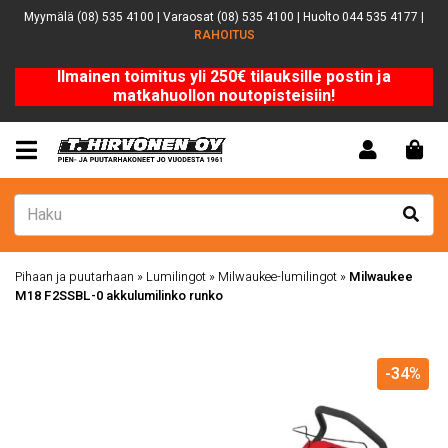
Myymälä (08) 535 4100 | Varaosat (08) 535 4100 | Huolto 044 535 4177 |
RAHOITUS
Ilmainen toimitus yli 250€ tilauksille postin ja
matkahuollon noutopisteisiin!
Pihaan ja puutarhaan
»
Lumilingot
»
Milwaukee-lumilingot
»
Milwaukee
M18 F2SSBL-0 akkulumilinko runko
-34%