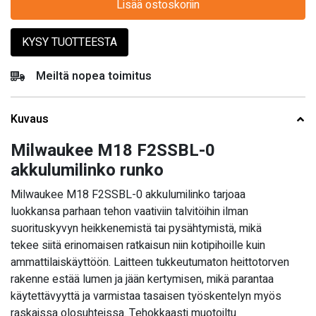
Lisää ostoskoriin
KYSY TUOTTEESTA
Meiltä nopea toimitus
Kuvaus
Milwaukee M18 F2SSBL-0
akkulumilinko runko
Milwaukee M18 F2SSBL-0 akkulumilinko tarjoaa
luokkansa parhaan tehon vaativiin talvitöihin ilman
suorituskyvyn heikkenemistä tai pysähtymistä, mikä
tekee siitä erinomaisen ratkaisun niin kotipihoille kuin
ammattilaiskäyttöön. Laitteen tukkeutumaton heittotorven
rakenne estää lumen ja jään kertymisen, mikä parantaa
käytettävyyttä ja varmistaa tasaisen työskentelyn myös
raskaissa olosuhteissa. Tehokkaasti muotoiltu