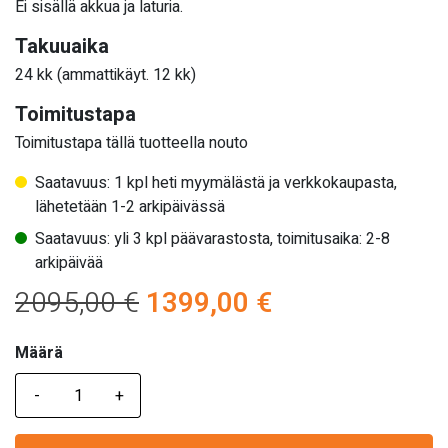
Ei sisällä akkua ja laturia.
Takuuaika
24 kk (ammattikäyt. 12 kk)
Toimitustapa
Toimitustapa tällä tuotteella nouto
Saatavuus: 1 kpl heti myymälästä ja verkkokaupasta,
lähetetään 1-2 arkipäivässä
Saatavuus: yli 3 kpl päävarastosta, toimitusaika: 2-8
arkipäivää
Alkuperäinen
Nykyinen
2095,00
€
1399,00
€
hinta
hinta
Määrä
Määrä
oli:
on:
2095,00 €.
1399,00 €.