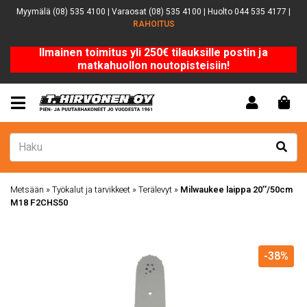
Myymälä (08) 535 4100 | Varaosat (08) 535 4100 | Huolto 044 535 4177 |
RAHOITUS
Ilmainen toimitus yli 250€ tilauksille postin ja
matkahuollon noutopisteisiin!
Metsään
»
Työkalut ja tarvikkeet
»
Terälevyt
»
Milwaukee laippa 20″/50cm
M18 F2CHS50
-38%