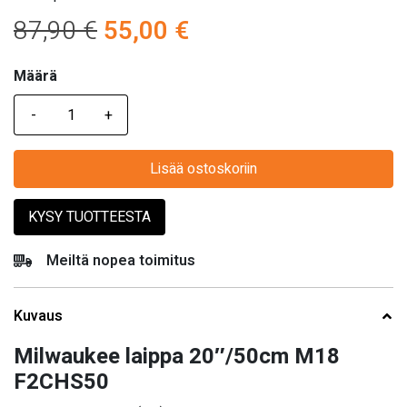
Alkuperäinen
Nykyinen
87,90
€
55,00
€
hinta
hinta
Määrä
Määrä
oli:
on:
87,90 €.
55,00 €.
Lisää ostoskoriin
KYSY TUOTTEESTA
Meiltä nopea toimitus
Kuvaus
Milwaukee laippa 20″/50cm M18
F2CHS50