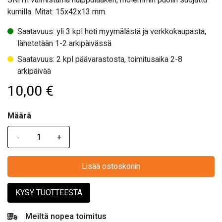
SNH:n valmistama huippulaakeri, molemmin puolin suojattu
kumilla. Mitat: 15x42x13 mm.
Saatavuus: yli 3 kpl heti myymälästä ja verkkokaupasta,
lähetetään 1-2 arkipäivässä
Saatavuus: 2 kpl päävarastosta, toimitusaika 2-8
arkipäivää
10,00
€
Määrä
Määrä
Lisää ostoskoriin
KYSY TUOTTEESTA
Meiltä nopea toimitus