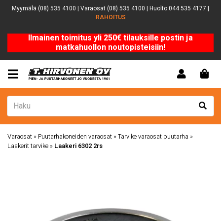
Myymälä (08) 535 4100 | Varaosat (08) 535 4100 | Huolto 044 535 4177 |
RAHOITUS
Ilmainen toimitus yli 250€ tilauksille postin ja
matkahuollon noutopisteisiin!
Varaosat
»
Puutarhakoneiden varaosat
»
Tarvike varaosat puutarha
»
Laakerit tarvike
»
Laakeri 6302 2rs