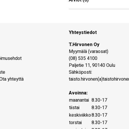
Arviot (0)
Yhteystiedot
T.Hirvonen Oy
Myymälä (varaosat)
pimusehdot
(08) 535 4100
Paljetie 11
,
90140
Oulu
ste
Sähköposti:
Ota yhteyttä
taisto.hirvonen(a)taistohirvonen
Avoinna:
maanantai
8.30-17
tiistai
8.30-17
keskiviikko
8.30-17
torstai
8.30-17