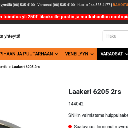
yymälä (08) 535 4100 | Varaosat (08) 535 4100 | Huolto 044 535 4177 |
RAHOIT
n toimitus yli 250€ tilauksille postin ja matkahuollon noutopis
a yhteyttä
PIHAAN JA PUUTARHAAN
VENEILYYN
VARAOSAT
arvike
»
Laakeri 6205 2rs
Laakeri 6205 2rs
144042
SNH:n valmistama huippulaaker
Saatavuus: loppunut myymä