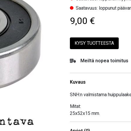
Saatavuus: loppunut pääva
9,00
€
KYSY TUOTTEESTA
Meiltä nopea toimitus
Kuvaus
SNH:n valmistama huippulaaker
Mitat:
25x52x15 mm.