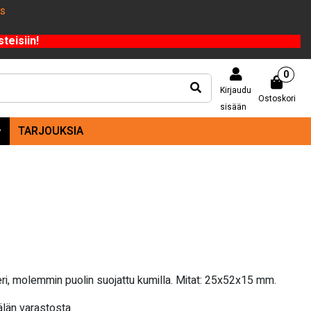
US
teisiin!
0
Kirjaudu
Ostoskori
sisään
TARJOUKSIA
i, molemmin puolin suojattu kumilla. Mitat: 25x52x15 mm.
län varastosta