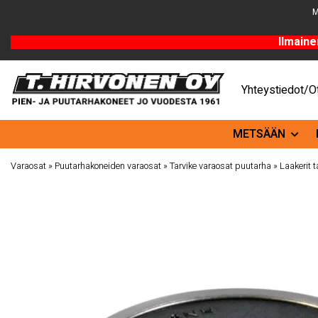
M
Ilmaine
Yhteystiedot/Ot
METSÄÄN
Varaosat
»
Puutarhakoneiden varaosat
»
Tarvike varaosat puutarha
»
Laakerit t