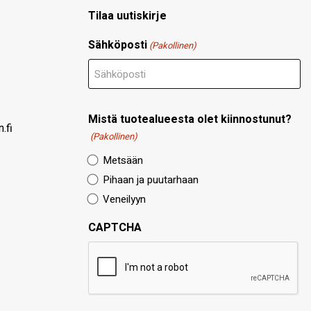
Tilaa uutiskirje
Sähköposti
(Pakollinen)
Mistä tuotealueesta olet kiinnostunut?
.fi
(Pakollinen)
Metsään
Pihaan ja puutarhaan
Veneilyyn
CAPTCHA