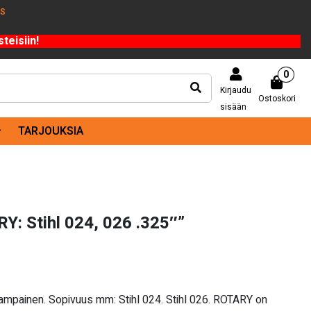
US
teisiin!
0
Kirjaudu
Ostoskori
sisään
TARJOUKSIA
: Stihl 024, 026 .325″”
hampainen. Sopivuus mm: Stihl 024. Stihl 026. ROTARY on