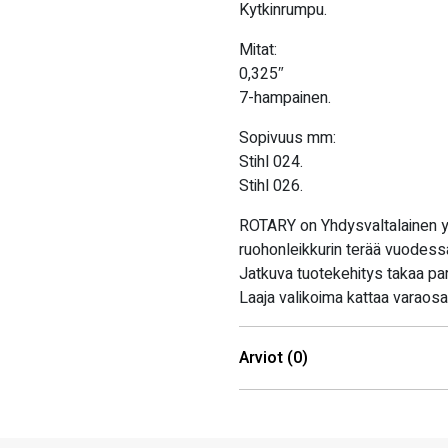
Kytkinrumpu.
Mitat:
0,325″
7-hampainen.
Sopivuus mm:
Stihl 024.
Stihl 026.
ROTARY on Yhdysvaltalainen yri
ruohonleikkurin terää vuodessa 
Jatkuva tuotekehitys takaa pa
Laaja valikoima kattaa varaosat
Arviot (0)