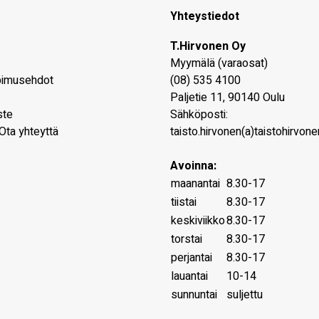
Yhteystiedot
T.Hirvonen Oy
Myymälä (varaosat)
pimusehdot
(08) 535 4100
Paljetie 11
,
90140
Oulu
ste
Sähköposti:
Ota yhteyttä
taisto.hirvonen(a)taistohirvonen
Avoinna:
maanantai
8.30-17
tiistai
8.30-17
keskiviikko
8.30-17
torstai
8.30-17
perjantai
8.30-17
lauantai
10-14
sunnuntai
suljettu