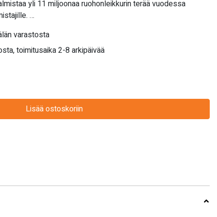
valmistaa yli 11 miljoonaa ruohonleikkurin terää vuodessa
istajille. …
län varastosta
sta, toimitusaika 2-8 arkipäivää
Lisää ostoskoriin