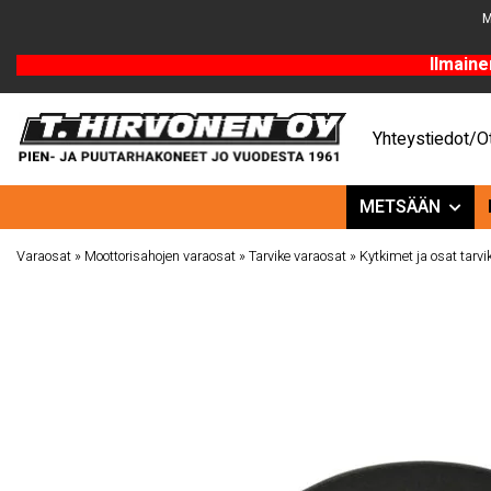
M
Ilmaine
Yhteystiedot/Ot
METSÄÄN
Varaosat
»
Moottorisahojen varaosat
»
Tarvike varaosat
»
Kytkimet ja osat tarvi