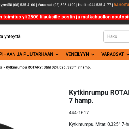
yymälä (08) 535 4100 | Varaosat (08) 535 4100 | Huolto 044 535 4177 |
RAHOIT
n toimitus yli 250€ tilauksille postin ja matkahuollon noutopis
a yhteyttä
PIHAAN JA PUUTARHAAN
VENEILYYN
VARAOSAT
ke
»
Kytkinrumpu ROTARY: Stihl 024, 026 .325″” 7 hamp.
Kytkinrumpu ROTARY
7 hamp.
444-1617
Kytkinrumpu. Mitat: 0,325″ 7-