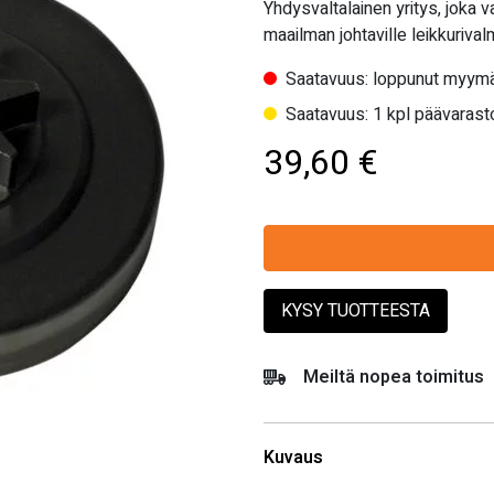
Yhdysvaltalainen yritys, joka 
maailman johtaville leikkurivalm
Saatavuus: loppunut myymä
Saatavuus: 1 kpl päävarasto
39,60
€
KYSY TUOTTEESTA
Meiltä nopea toimitus
Kuvaus