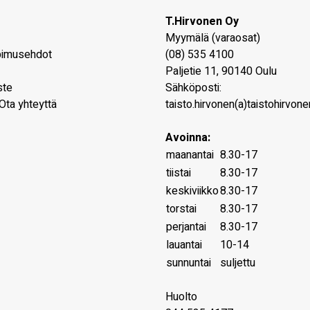
T.Hirvonen Oy
Myymälä (varaosat)
pimusehdot
(08) 535 4100
Paljetie 11
,
90140
Oulu
ste
Sähköposti:
Ota yhteyttä
taisto.hirvonen(a)taistohirvonen
Avoinna:
maanantai
8.30-17
tiistai
8.30-17
keskiviikko
8.30-17
torstai
8.30-17
perjantai
8.30-17
lauantai
10-14
sunnuntai
suljettu
Huolto