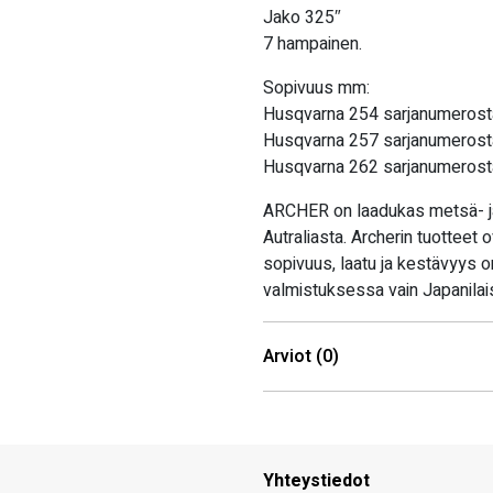
Jako 325″
7 hampainen.
Sopivuus mm:
Husqvarna 254 sarjanumerost
Husqvarna 257 sarjanumerost
Husqvarna 262 sarjanumerost
ARCHER on laadukas metsä- ja
Autraliasta. Archerin tuotteet
sopivuus, laatu ja kestävyys o
valmistuksessa vain Japanilais
Arviot (0)
Yhteystiedot