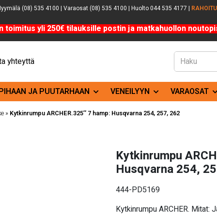
yymälä (08) 535 4100 | Varaosat (08) 535 4100 | Huolto 044 535 4177 |
RAHOIT
n toimitus yli 250€ tilauksille postin ja matkahuollon noutopis
a yhteyttä
PIHAAN JA PUUTARHAAN
VENEILYYN
VARAOSAT
ke
»
Kytkinrumpu ARCHER.325″ 7 hamp: Husqvarna 254, 257, 262
Kytkinrumpu ARCH
Husqvarna 254, 25
444-PD5169
Kytkinrumpu ARCHER. Mitat: 