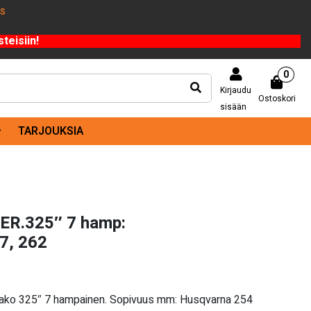
US
teisiin!
0
Kirjaudu
Ostoskori
sisään
TARJOUKSIA
ER.325″ 7 hamp:
7, 262
Jako 325″ 7 hampainen. Sopivuus mm: Husqvarna 254