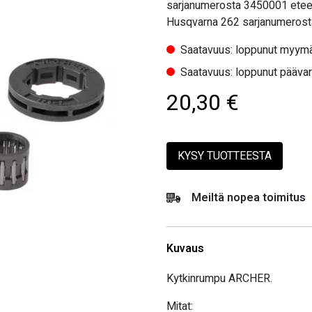
sarjanumerosta 3450001 etee
Husqvarna 262 sarjanumerost
Saatavuus: loppunut myymä
Saatavuus: loppunut pääva
20,30
€
KYSY TUOTTEESTA
Meiltä nopea toimitus
Kuvaus
Kytkinrumpu ARCHER.
Mitat: