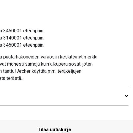
a 3450001 eteenpäin.
a 3140001 eteenpäin.
a 3450001 eteenpäin.
 puutarhakoneiden varaosiin keskittynyt merkki
 ovat monesti samoja kuin alkuperäisosat, joten
n taattu! Archer käyttää mm. teräketjujen
ta terästä.
Tilaa uutiskirje