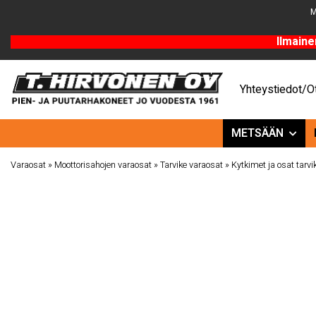
M
Ilmaine
Yhteystiedot/Ot
METSÄÄN
Varaosat
»
Moottorisahojen varaosat
»
Tarvike varaosat
»
Kytkimet ja osat tarvi