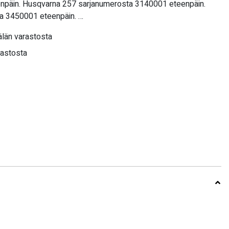
npäin. Husqvarna 257 sarjanumerosta 3140001 eteenpäin.
a 3450001 eteenpäin. …
län varastosta
rastosta