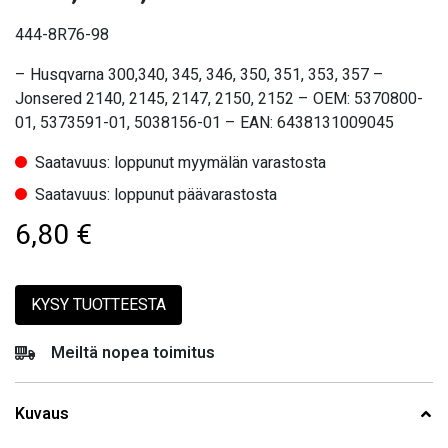
444-8R76-98
– Husqvarna 300,340, 345, 346, 350, 351, 353, 357 –
Jonsered 2140, 2145, 2147, 2150, 2152 – OEM: 5370800-
01, 5373591-01, 5038156-01 – EAN: 6438131009045
Saatavuus: loppunut myymälän varastosta
Saatavuus: loppunut päävarastosta
6,80
€
KYSY TUOTTEESTA
Meiltä nopea toimitus
Kuvaus