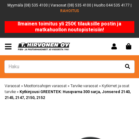
Myymälä (08) 535 4100 | Varaosat (08) 535 4100 | Huolto 044 535 4177 |
RAHOITUS
Ilmainen toimitus yli 250€ tilauksille postin ja
matkahuollon noutopisteisiin!
Varaosat
»
Moottorisahojen varaosat
»
Tarvike varaosat
»
Kytkimet ja osat
tarvike
»
Kytkinjousi GREENTEK: Husqvarna 300 sarja, Jonsered 2140,
2145, 2147, 2150, 2152