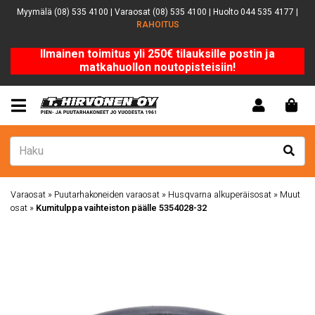
Myymälä (08) 535 4100 | Varaosat (08) 535 4100 | Huolto 044 535 4177 |
RAHOITUS
Ilmainen toimitus yli 250€ tilauksille postin ja
matkahuollon noutopisteisiin!
Varaosat
»
Puutarhakoneiden varaosat
»
Husqvarna alkuperäisosat
»
Muut
osat
»
Kumitulppa vaihteiston päälle 5354028-32