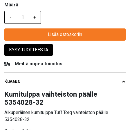
Määrä
Määrä
Lisää ostoskoriin
KYSY TUOTTEESTA
Meiltä nopea toimitus
Kuvaus
Kumitulppa vaihteiston päälle
5354028-32
Alkuperäinen kumitulppa Tuff Torq vaihteiston päälle
5354028-32.