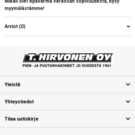
Mikäli olet epävarma varaosan sopivuudesta, kysy
myymälästämme!
Arviot (0)
Yleistä
Yhteystiedot
Tilaa uutiskirje