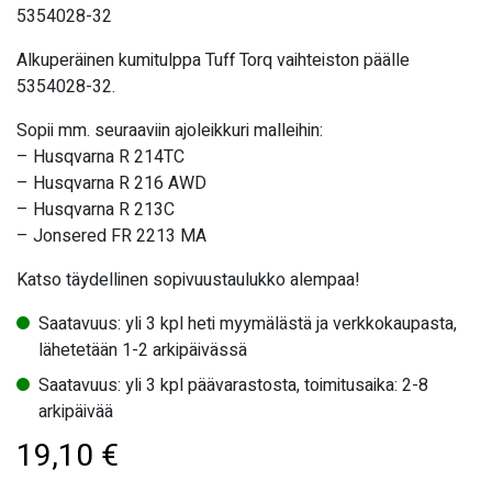
5354028-32
Alkuperäinen kumitulppa Tuff Torq vaihteiston päälle
5354028-32.
Sopii mm. seuraaviin ajoleikkuri malleihin:
– Husqvarna R 214TC
– Husqvarna R 216 AWD
– Husqvarna R 213C
– Jonsered FR 2213 MA
Katso täydellinen sopivuustaulukko alempaa!
Saatavuus: yli 3 kpl heti myymälästä ja verkkokaupasta,
lähetetään 1-2 arkipäivässä
Saatavuus: yli 3 kpl päävarastosta, toimitusaika: 2-8
arkipäivää
19,10
€