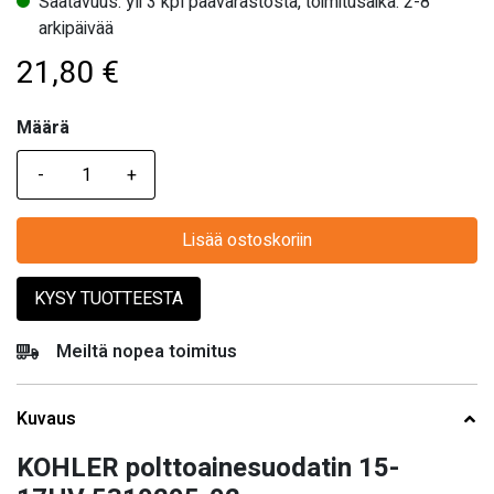
Saatavuus: yli 3 kpl päävarastosta, toimitusaika: 2-8
arkipäivää
21,80
€
Määrä
Määrä
Lisää ostoskoriin
KYSY TUOTTEESTA
Meiltä nopea toimitus
Kuvaus
KOHLER polttoainesuodatin 15-