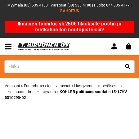
Myymälä (08) 535 4100 | Varaosat (08) 535 4100 | Huolto 044 535 4177 |
RAHOITUS
Ilmainen toimitus yli 250€ tilauksille postin ja
matkahuollon noutopisteisiin!
Varaosat
»
Puutarhakoneiden varaosat
»
Husqvarna alkuperäisosat
»
Ilmansuodattimet Husqvarna
»
KOHLER polttoainesuodatin 15-17HV
5310295-02