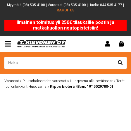
Myymälä (08) 535 4100 | Varaosat (08) 535 4100 | Huolto 044 535 4177 |
RAHOITUS
Ilmainen toimitus yli 250€ tilauksille postin ja
matkahuollon noutopisteisiin!
Varaosat
»
Puutarhakoneiden varaosat
»
Husqvarna alkuperäisosat
»
Terät
ruohonleikkurit Husqvarna
»
Klippo bioterä 48cm, 19″ 5029780-01