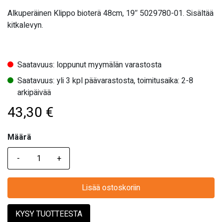
Alkuperäinen Klippo bioterä 48cm, 19″ 5029780-01. Sisältää
kitkalevyn.
Saatavuus: loppunut myymälän varastosta
Saatavuus: yli 3 kpl päävarastosta, toimitusaika: 2-8
arkipäivää
43,30
€
Määrä
Määrä
Lisää ostoskoriin
KYSY TUOTTEESTA